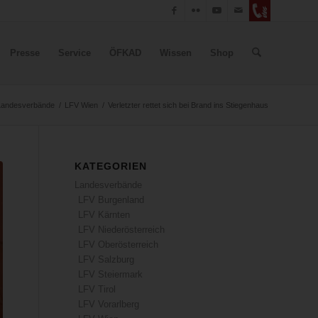
Presse
Service
ÖFKAD
Wissen
Shop
Landesverbände
/
LFV Wien
/
Verletzter rettet sich bei Brand ins Stiegenhaus
KATEGORIEN
Landesverbände
LFV Burgenland
LFV Kärnten
LFV Niederösterreich
LFV Oberösterreich
LFV Salzburg
LFV Steiermark
LFV Tirol
LFV Vorarlberg