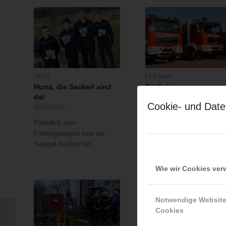
ÖBFV
LFV Wien
Hurra, die Sackerl sind
Tödlicher
da!
Kohlenmonoxid-Unfall
Cookie- und Date
in Wien – Floridsdorf
20.03.2025
16.12.2023
Pünktlich zum
Bei einem
Frühlingsbeginn sind die
Kohlenstoffmonoxid-Unfall i
Saatgut-Sackerl für…
einem Einfamilienhaus…
Wie wir Cookies ve
Notwendige Websit
Cookies
Online-
MULTIPLIKATORENSEMINAR