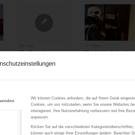
LFV Wien
LFV Tirol
Kleinkind in Aufzugtüre
BD a.D. Ing. Angermair
eingeklemmt
verstorben
nschutzeinstellungen
09.08.2017
27.09.2017
In Wien - Floridsdorf geriet
Wir geben Nachricht, dass
Mittwochnachmittag
unser Kamerad Ing. Thomas
n
(09.08.2017)…
Angermair …
Wir können Cookies anfordern, die auf Ihrem Gerät eingeste
rwenden
Cookies, um uns mitzuteilen, wenn Sie unsere Websites be
interagieren, Ihre Nutzererfahrung verbessern und Ihre Bez
anpassen.
e
Klicken Sie auf die verschiedenen Kategorienüberschriften,
können auch einige Ihrer Einstellungen ändern. Beachten S