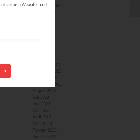
 auf unseren Websites und
September 2024
August 2024
Juli 2024
Juni 2024
ndant
Mai 2024
April 2024
März 2024
Februar 2024
Januar 2024
Dezember 2023
hnen
November 2023
Oktober 2023
September 2023
August 2023
Juli 2023
Juni 2023
Mai 2023
April 2023
März 2023
Februar 2023
Januar 2023