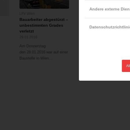
„pädagogische Arbeit mit
Andere externe Dien
Jugendlichen“
LFV Wien
ÖBFV
Bauarbeiter abgestürzt –
Innenministerium
unbestimmten Grades
unterstützt
Datenschutzrichtlini
verletzt
Österreichischen
Bundesfeuerwehrverb
29.01.2016
24.11.2015
Am Donnerstag
"Ich freue mich, dass wir
den 28.01.2016 war auf einer
eine langjährige und
Baustelle in Wien…
exzellente
Al
Zusammenarbeit…