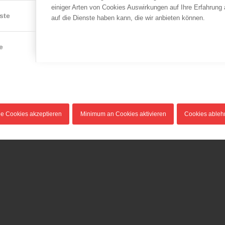
einiger Arten von Cookies Auswirkungen auf Ihre Erfahrung
ste
auf die Dienste haben kann, die wir anbieten können.
ÖBFV
LFV Niederösterreich
Fortbildung für
Der neue
Ausbilder abgehalten
Landesfeuerwehrkomma
e
von Niederösterreich –
21.09.2015
and
Dietmar Fahrafellner,
Über 80 Ausbilder aus allen
MSc
Feuerwehrschulen
20.03.2013
Österreichs sowie…
Am 22. März 1968 in St.
Pölten geboren, zog es
le Cookies akzeptieren
Minimum an Cookies aktivieren
Cookies able
Dietmar Fahrafellner,…