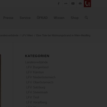
Presse
Service
ÖFKAD
Wissen
Shop
Landesverbände
/
LFV Wien
/
Eine Tote bei Wohnungsbrand in Wien-Meidling
KATEGORIEN
Landesverbände
LFV Burgenland
LFV Kärnten
LFV Niederösterreich
LFV Oberösterreich
LFV Salzburg
LFV Steiermark
LFV Tirol
LFV Vorarlberg