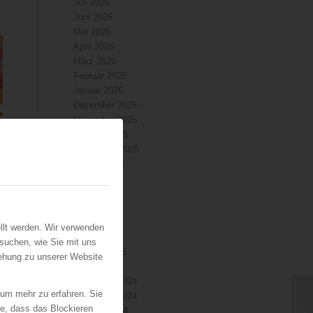
Juli 2026
Juni 2026
Mai 2026
April 2026
März 2026
Februar 2026
Januar 2026
Dezember 2025
November 2025
Oktober 2025
September 2025
August 2025
Juli 2025
Juni 2025
Mai 2025
April 2025
llt werden. Wir verwenden
März 2025
suchen, wie Sie mit uns
Februar 2025
iehung zu unserer Website
Januar 2025
Dezember 2024
 um mehr zu erfahren. Sie
November 2024
ie, dass das Blockieren
Oktober 2024