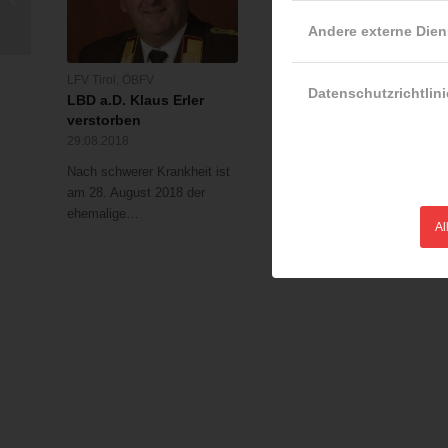
in Wien-Kalksburg
Andere externe Dien
LFV Tirol
,
ÖBFV
LFV Wien
Datenschutzrichtlini
LBD a.D. Klaus Erler
Wien – Döbling:
verstorben
Feuerwehrmänner rette
verletzten Biber
29.08.2018
17.03.2018
Nach schwerer Krankheit ist
Am Samstag den 17.03.20
am 28. August 2018 der
gegen 10:10 Uhr bemerkt e
ehemalige…
Al
aufmerksamer…