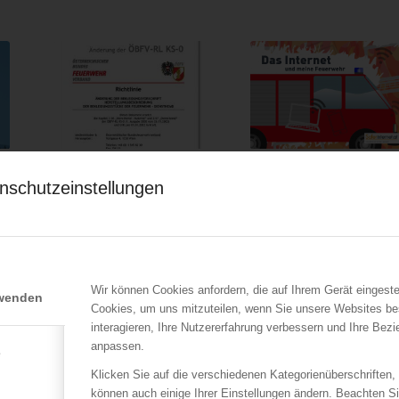
ÖBFV
ÖBFV
Änderung der ÖBFV-RL
Medienkompetenz-
nschutzeinstellungen
ng
KS-0 Kapitel Diensthemd
Workshops direkt im
25
Feuerwehrhaus
12.08.2022
20.11.2019
Die
Herstellungsbeschreibung
t
der Bekleidungsstücke der
Wir können Cookies anfordern, die auf Ihrem Gerät eingeste
rwenden
Feuerwehr…
Cookies, um uns mitzuteilen, wenn Sie unsere Websites be
interagieren, Ihre Nutzererfahrung verbessern und Ihre Bez
anpassen.
e
Klicken Sie auf die verschiedenen Kategorienüberschriften,
können auch einige Ihrer Einstellungen ändern. Beachten S