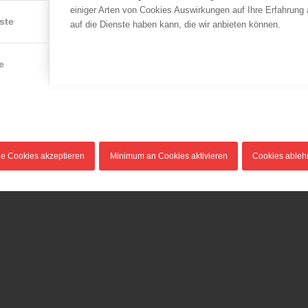
einiger Arten von Cookies Auswirkungen auf Ihre Erfahrung
ste
auf die Dienste haben kann, die wir anbieten können.
LFV Wien
LFV Wien
e
Feuerwehr findet einen
66. Ball der Wiener
n
Toten in Brandwohnung
Berufsfeuerwehr
06.12.2017
19.02.2016
In einer
Am Samstag den
18
Dachgeschoßwohnung eines
20. Februar 2016 findet im
in
mehrstöckigen
Wiener Rathaus unter…
le Cookies akzeptieren
Minimum an Cookies aktivieren
Cookies able
Wohnhauses…