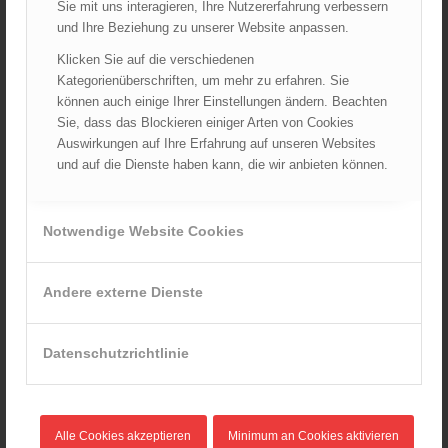
Sie mit uns interagieren, Ihre Nutzererfahrung verbessern
Wiener Sicherheitsfest 2024
und Ihre Beziehung zu unserer Website anpassen.
24.10.2024 - 10:02
Klicken Sie auf die verschiedenen
Wiener Feuerwehrmuseum bei der Lange Nacht der Museen
Kategorienüberschriften, um mehr zu erfahren. Sie
am 5. Oktober 2024
können auch einige Ihrer Einstellungen ändern. Beachten
01.10.2024 - 10:48
Sie, dass das Blockieren einiger Arten von Cookies
Dramatische Menschenrettung bei Zimmerbrand
Auswirkungen auf Ihre Erfahrung auf unseren Websites
08.09.2024 - 11:36
und auf die Dienste haben kann, die wir anbieten können.
Wiener Feuerwehrfest 2024
20.08.2024 - 13:55
Notwendige Website Cookies
Andere externe Dienste
ARCHIV
August 2026
Datenschutzrichtlinie
Juli 2026
Juni 2026
Mai 2026
Alle Cookies akzeptieren
Minimum an Cookies aktivieren
April 2026