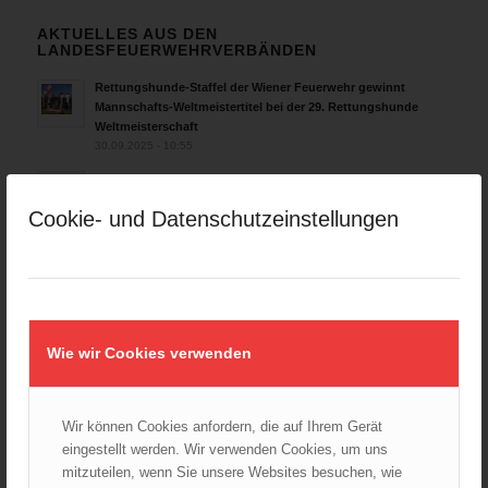
AKTUELLES AUS DEN
LANDESFEUERWEHRVERBÄNDEN
Rettungshunde-Staffel der Wiener Feuerwehr gewinnt
Mannschafts-Weltmeistertitel bei der 29. Rettungshunde
Weltmeisterschaft
30.09.2025 - 10:55
Wiener Feuerwehrfest 2025
06.08.2025 - 17:00
Cookie- und Datenschutzeinstellungen
Wien: Fortbildung der Höhenrettungsgruppen der
österreichischen Berufsfeuerwehren
14.05.2025 - 15:08
Brand in Wien Leopoldstadt fordert ein Todesopfer
04.11.2024 - 13:03
Wie wir Cookies verwenden
Großeinsatz in Wien-Mariahilf
28.10.2024 - 11:13
Wir können Cookies anfordern, die auf Ihrem Gerät
Kellerbrand in Wien Meidling mit Todesfolge
eingestellt werden. Wir verwenden Cookies, um uns
25.10.2024 - 10:02
mitzuteilen, wenn Sie unsere Websites besuchen, wie