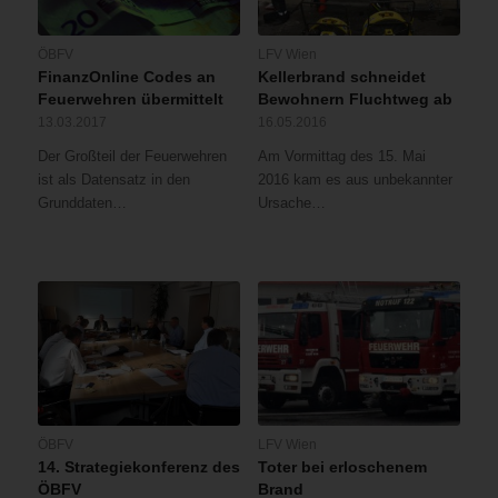
ÖBFV
LFV Wien
FinanzOnline Codes an
Kellerbrand schneidet
Feuerwehren übermittelt
Bewohnern Fluchtweg ab
13.03.2017
16.05.2016
Der Großteil der Feuerwehren
Am Vormittag des 15. Mai
ist als Datensatz in den
2016 kam es aus unbekannter
Grunddaten…
Ursache…
ÖBFV
LFV Wien
14. Strategiekonferenz des
Toter bei erloschenem
ÖBFV
Brand