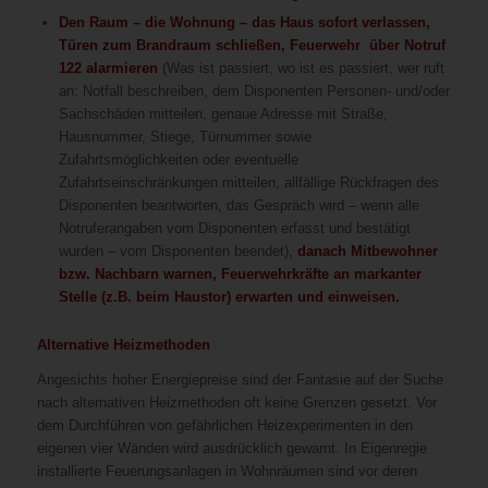
Den Raum – die Wohnung – das Haus sofort verlassen,
Türen zum Brandraum schließen, Feuerwehr über Notruf
122 alarmieren
(Was ist passiert, wo ist es passiert, wer ruft
an: Notfall beschreiben, dem Disponenten Personen- und/oder
Sachschäden mitteilen, genaue Adresse mit Straße,
Hausnummer, Stiege, Türnummer sowie
Zufahrtsmöglichkeiten oder eventuelle
Zufahrtseinschränkungen mitteilen, allfällige Rückfragen des
Disponenten beantworten, das Gespräch wird – wenn alle
Notruferangaben vom Disponenten erfasst und bestätigt
wurden – vom Disponenten beendet),
danach Mitbewohner
bzw. Nachbarn warnen, Feuerwehrkräfte an markanter
Stelle (z.B. beim Haustor) erwarten und einweisen.
Alternative Heizmethoden
Angesichts hoher Energiepreise sind der Fantasie auf der Suche
nach alternativen Heizmethoden oft keine Grenzen gesetzt. Vor
dem Durchführen von gefährlichen Heizexperimenten in den
eigenen vier Wänden wird ausdrücklich gewarnt. In Eigenregie
installierte Feuerungsanlagen in Wohnräumen sind vor deren