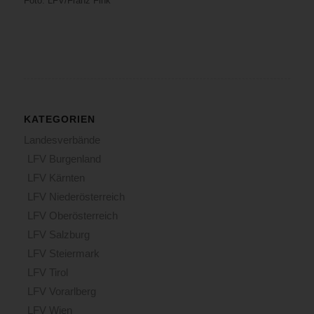
Foto: LFV/Franz Fink
KATEGORIEN
Landesverbände
LFV Burgenland
LFV Kärnten
LFV Niederösterreich
LFV Oberösterreich
LFV Salzburg
LFV Steiermark
LFV Tirol
LFV Vorarlberg
LFV Wien