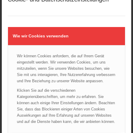
AKTUELLES AUS DEN
LANDESFEUERWEHRVERBÄNDEN
Wie wir Cookies verwenden
Rettungshunde-Staffel der Wiener Feuerwehr gewinnt
Mannschafts-Weltmeistertitel bei der 29. Rettungshunde
Weltmeisterschaft
30.09.2025 - 10:55
Wir können Cookies anfordern, die auf Ihrem Gerät
Wiener Feuerwehrfest 2025
eingestellt werden. Wir verwenden Cookies, um uns
06.08.2025 - 17:00
mitzuteilen, wenn Sie unsere Websites besuchen, wie
Sie mit uns interagieren, Ihre Nutzererfahrung verbessern
Wien: Fortbildung der Höhenrettungsgruppen der
und Ihre Beziehung zu unserer Website anpassen.
österreichischen Berufsfeuerwehren
14.05.2025 - 15:08
Klicken Sie auf die verschiedenen
Kategorienüberschriften, um mehr zu erfahren. Sie
Brand in Wien Leopoldstadt fordert ein Todesopfer
können auch einige Ihrer Einstellungen ändern. Beachten
04.11.2024 - 13:03
Sie, dass das Blockieren einiger Arten von Cookies
Auswirkungen auf Ihre Erfahrung auf unseren Websites
Großeinsatz in Wien-Mariahilf
28.10.2024 - 11:13
und auf die Dienste haben kann, die wir anbieten können.
Kellerbrand in Wien Meidling mit Todesfolge