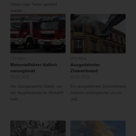
Höhen oder Tiefen gerettet
werden…
LFV Wien
LFV Wien
Motorradfahrer tödlich
Ausgedehnter
verunglückt
Zimmerbrand
22.06.2022
02.02.2019
Am Gumpendorfer Gürtel, vor
Ein ausgedehnter Zimmerbrand
der Hauptfeuerwache Mariahilf
forderte umfangreiche Lösch-
kam…
und…