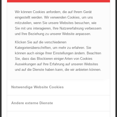
Wir können Cookies anfordern, die auf Ihrem Gerät
ARCHIV
eingestellt werden. Wir verwenden Cookies, um uns
mitzuteilen, wenn Sie unsere Websites besuchen, wie
August 2026
Sie mit uns interagieren, Ihre Nutzererfahrung verbessern
Juli 2026
und Ihre Beziehung zu unserer Website anpassen.
Juni 2026
Klicken Sie auf die verschiedenen
Mai 2026
Kategorienüberschriften, um mehr zu erfahren. Sie
April 2026
können auch einige Ihrer Einstellungen ändern. Beachten
März 2026
Sie, dass das Blockieren einiger Arten von Cookies
Auswirkungen auf Ihre Erfahrung auf unseren Websites
Februar 2026
und auf die Dienste haben kann, die wir anbieten können.
Januar 2026
Dezember 2025
November 2025
Notwendige Website Cookies
Oktober 2025
September 2025
Andere externe Dienste
August 2025
Juli 2025