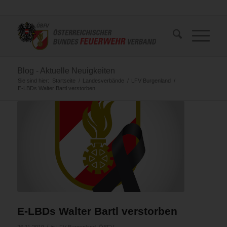
Blog - Aktuelle Neuigkeiten
Sie sind hier:
Startseite
/
Landesverbände
/
LFV Burgenland
/
E-LBDs Walter Bartl verstorben
E-LBDs Walter Bartl verstorben
/
26.11.2019
in
LFV Burgenland
,
ÖBFV