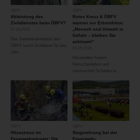
ÖBFV
ÖBFV
Ableistung des
Rotes Kreuz & ÖBFV
Zivildienstes beim ÖBFV?
warnen vor Extremhitze:
„Mensch und Umwelt in
07.08.2026
Gefahr – bleiben Sie
Das Generalsekretariat des
achtsam!“
ÖBFV sucht Zivildiener für das
05.08.2026
Jahr…
Hitzewellen fordern
Menschenleben und
verursachen Schäden in…
ÖBFV
ÖBFV
Hitzestress im
Siegerehrung bei der
Feuerwehreinsatz: Die
Feuerwehr-