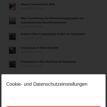
Wiener Feuerwehrfest 2025
06.08.2025 - 17:00
Wien: Fortbildung der Höhenrettungsgruppen der
österreichischen Berufsfeuerwehren
14.05.2025 - 15:08
Brand in Wien Leopoldstadt fordert ein Todesopfer
04.11.2024 - 13:03
Großeinsatz in Wien-Mariahilf
28.10.2024 - 11:13
Kellerbrand in Wien Meidling mit Todesfolge
25.10.2024 - 10:02
Wiener Sicherheitsfest 2024
24.10.2024 - 10:02
Cookie- und Datenschutzeinstellungen
Wiener Feuerwehrmuseum bei der Lange Nacht der Museen
am 5. Oktober 2024
01.10.2024 - 10:48
Dramatische Menschenrettung bei Zimmerbrand