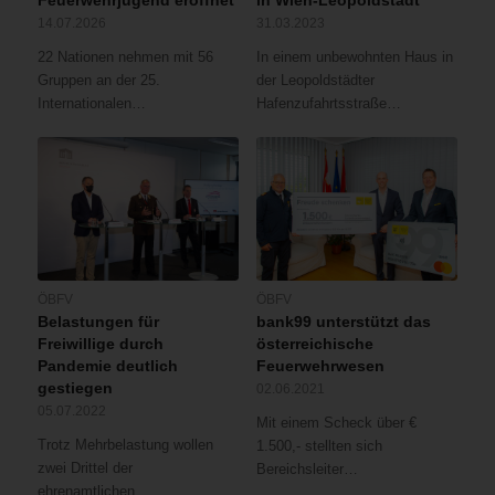
Feuerwehrjugend eröffnet
in Wien-Leopoldstadt
14.07.2026
31.03.2023
22 Nationen nehmen mit 56
In einem unbewohnten Haus in
Gruppen an der 25.
der Leopoldstädter
Internationalen…
Hafenzufahrtsstraße…
ÖBFV
ÖBFV
Belastungen für
bank99 unterstützt das
Freiwillige durch
österreichische
Pandemie deutlich
Feuerwehrwesen
gestiegen
02.06.2021
05.07.2022
Mit einem Scheck über €
Trotz Mehrbelastung wollen
1.500,- stellten sich
zwei Drittel der
Bereichsleiter…
ehrenamtlichen…