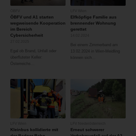
ÖBFV
LFV Wien
ÖBFV und A1 starten
Elfköpfige Familie aus
wegweisende Kooperation
brennender Wohnung
im Bereich
gerettet
Cybersicherheit
14.02.2024
27.02.2025
Bei einem Zimmerband am
Egal ob Brand, Unfall oder
13.02.2024 in Wien-Meidling
überfluteter Keller:
können sich…
Österreichs…
LFV Wien
LFV Niederösterreich
Kleinbus kollidierte mit
Erneut schwerer
der Badner Bahn
Verkehrsunfall auf der A2