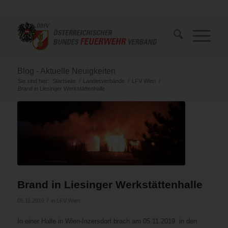
Blog - Aktuelle Neuigkeiten
Sie sind hier:
Startseite
/
Landesverbände
/
LFV Wien
/
Brand in Liesinger Werkstättenhalle
Brand in Liesinger Werkstättenhalle
/
05.11.2019
in
LFV Wien
In einer Halle in Wien-Inzersdorf brach am 05.11.2019 in den