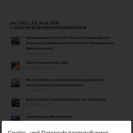
AKTUELLES AUS DEN
LANDESFEUERWEHRVERBÄNDEN
Rettungshunde-Staffel der Wiener Feuerwehr gewinnt
Mannschafts-Weltmeistertitel bei der 29. Rettungshunde
Weltmeisterschaft
30.09.2025 - 10:55
Wiener Feuerwehrfest 2025
06.08.2025 - 17:00
Wien: Fortbildung der Höhenrettungsgruppen der
österreichischen Berufsfeuerwehren
14.05.2025 - 15:08
Brand in Wien Leopoldstadt fordert ein Todesopfer
04.11.2024 - 13:03
Großeinsatz in Wien-Mariahilf
28.10.2024 - 11:13