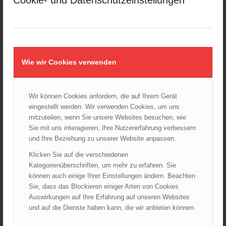
Cookie- und Datenschutzeinstellungen
Kellerbrand in Wien Meidling mit Todesfolge
25.10.2024 - 10:02
Wiener Sicherheitsfest 2024
24.10.2024 - 10:02
Wiener Feuerwehrmuseum bei der Lange Nacht der Museen
Wie wir Cookies verwenden
am 5. Oktober 2024
01.10.2024 - 10:48
Dramatische Menschenrettung bei Zimmerbrand
Wir können Cookies anfordern, die auf Ihrem Gerät
08.09.2024 - 11:36
eingestellt werden. Wir verwenden Cookies, um uns
mitzuteilen, wenn Sie unsere Websites besuchen, wie
Wiener Feuerwehrfest 2024
Sie mit uns interagieren, Ihre Nutzererfahrung verbessern
20.08.2024 - 13:55
und Ihre Beziehung zu unserer Website anpassen.
Klicken Sie auf die verschiedenen
Kategorienüberschriften, um mehr zu erfahren. Sie
können auch einige Ihrer Einstellungen ändern. Beachten
ARCHIV
Sie, dass das Blockieren einiger Arten von Cookies
August 2026
Auswirkungen auf Ihre Erfahrung auf unseren Websites
Juli 2026
und auf die Dienste haben kann, die wir anbieten können.
Juni 2026