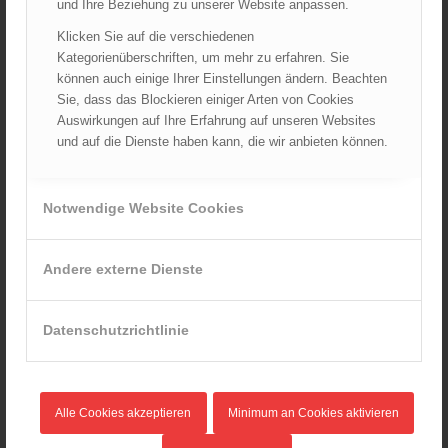
und Ihre Beziehung zu unserer Website anpassen.
Wiener Feuerwehrmuseum bei der Lange Nacht der Museen
Klicken Sie auf die verschiedenen
am 5. Oktober 2024
Kategorienüberschriften, um mehr zu erfahren. Sie
01.10.2024 - 10:48
können auch einige Ihrer Einstellungen ändern. Beachten
Dramatische Menschenrettung bei Zimmerbrand
Sie, dass das Blockieren einiger Arten von Cookies
08.09.2024 - 11:36
Auswirkungen auf Ihre Erfahrung auf unseren Websites
und auf die Dienste haben kann, die wir anbieten können.
Wiener Feuerwehrfest 2024
20.08.2024 - 13:55
Notwendige Website Cookies
ARCHIV
Andere externe Dienste
August 2026
Juli 2026
Datenschutzrichtlinie
Juni 2026
Mai 2026
April 2026
Alle Cookies akzeptieren
Minimum an Cookies aktivieren
März 2026