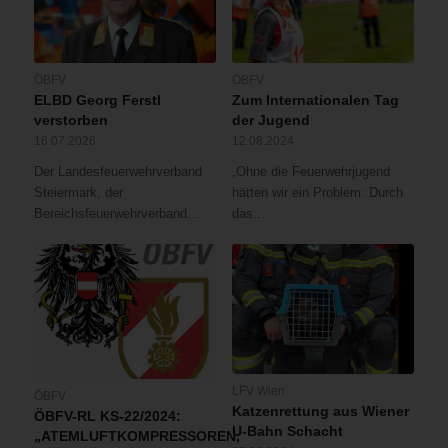
ÖBFV
ÖBFV
ELBD Georg Ferstl
Zum Internationalen Tag
verstorben
der Jugend
16.07.2026
12.08.2024
Der Landesfeuerwehrverband
„Ohne die Feuerwehrjugend
Steiermark, der
hätten wir ein Problem: Durch
Bereichsfeuerwehrverband…
das…
LFV Wien
ÖBFV
Katzenrettung aus Wiener
ÖBFV-RL KS-22/2024:
U-Bahn Schacht
„ATEMLUFTKOMPRESSOREN,