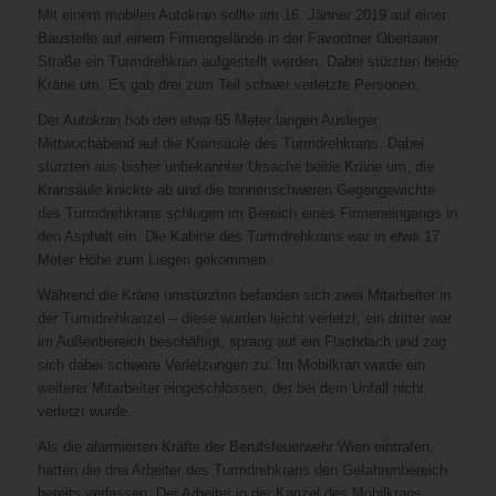
Mit einem mobilen Autokran sollte am 16. Jänner 2019 auf einer
Baustelle auf einem Firmengelände in der Favoritner Oberlaaer
Straße ein Turmdrehkran aufgestellt werden. Dabei stürzten beide
Kräne um. Es gab drei zum Teil schwer verletzte Personen.
Der Autokran hob den etwa 65 Meter langen Ausleger
Mittwochabend auf die Kransäule des Turmdrehkrans. Dabei
stürzten aus bisher unbekannter Ursache beide Kräne um, die
Kransäule knickte ab und die tonnenschweren Gegengewichte
des Turmdrehkrans schlugen im Bereich eines Firmeneingangs in
den Asphalt ein. Die Kabine des Turmdrehkrans war in etwa 17
Meter Höhe zum Liegen gekommen.
Während die Kräne umstürzten befanden sich zwei Mitarbeiter in
der Turmdrehkanzel – diese wurden leicht verletzt, ein dritter war
im Außenbereich beschäftigt, sprang auf ein Flachdach und zog
sich dabei schwere Verletzungen zu. Im Mobilkran wurde ein
weiterer Mitarbeiter eingeschlossen, der bei dem Unfall nicht
verletzt wurde.
Als die alarmierten Kräfte der Berufsfeuerwehr Wien eintrafen,
hatten die drei Arbeiter des Turmdrehkrans den Gefahrenbereich
bereits verlassen. Der Arbeiter in der Kanzel des Mobilkrans