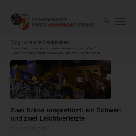
Blog - Aktuelle Neuigkeiten
Sie sind hier:
Startseite
/
Landesverbände
/
LFV Wien
/
Zwei Kräne umgestürzt: ein Schwer- und zwei Leichtverletzte
Zwei Kräne umgestürzt: ein Schwer-
und zwei Leichtverletzte
/
17.01.2019
in
LFV Wien