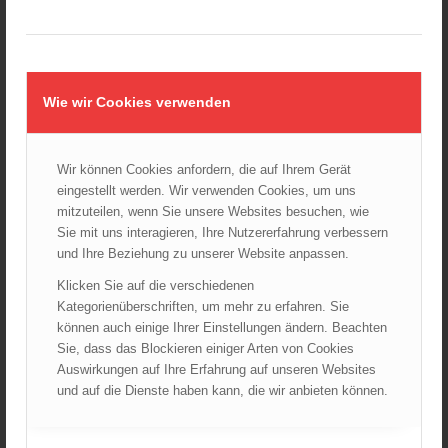
AKTUELLES AUS DEN
LANDESFEUERWEHRVERBÄNDEN
Rettungshunde-Staffel der Wiener Feuerwehr gewinnt
Wie wir Cookies verwenden
Mannschafts-Weltmeistertitel bei der 29. Rettungshunde
Weltmeisterschaft
30.09.2025 - 10:55
Wir können Cookies anfordern, die auf Ihrem Gerät
Wiener Feuerwehrfest 2025
06.08.2025 - 17:00
eingestellt werden. Wir verwenden Cookies, um uns
mitzuteilen, wenn Sie unsere Websites besuchen, wie
Wien: Fortbildung der Höhenrettungsgruppen der
Sie mit uns interagieren, Ihre Nutzererfahrung verbessern
österreichischen Berufsfeuerwehren
und Ihre Beziehung zu unserer Website anpassen.
14.05.2025 - 15:08
Klicken Sie auf die verschiedenen
Brand in Wien Leopoldstadt fordert ein Todesopfer
Kategorienüberschriften, um mehr zu erfahren. Sie
04.11.2024 - 13:03
können auch einige Ihrer Einstellungen ändern. Beachten
Sie, dass das Blockieren einiger Arten von Cookies
Großeinsatz in Wien-Mariahilf
Auswirkungen auf Ihre Erfahrung auf unseren Websites
28.10.2024 - 11:13
und auf die Dienste haben kann, die wir anbieten können.
Kellerbrand in Wien Meidling mit Todesfolge
25.10.2024 - 10:02