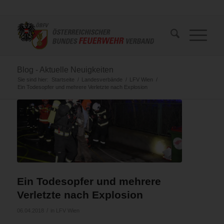
Blog - Aktuelle Neuigkeiten
Sie sind hier:
Startseite
/
Landesverbände
/
LFV Wien
/
Ein Todesopfer und mehrere Verletzte nach Explosion
Ein Todesopfer und mehrere
Verletzte nach Explosion
/
06.04.2018
in
LFV Wien