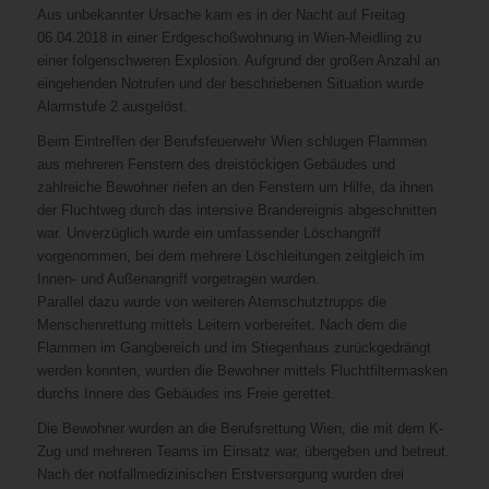
Aus unbekannter Ursache kam es in der Nacht auf Freitag
06.04.2018 in einer Erdgeschoßwohnung in Wien-Meidling zu
einer folgenschweren Explosion. Aufgrund der großen Anzahl an
eingehenden Notrufen und der beschriebenen Situation wurde
Alarmstufe 2 ausgelöst.
Beim Eintreffen der Berufsfeuerwehr Wien schlugen Flammen
aus mehreren Fenstern des dreistöckigen Gebäudes und
zahlreiche Bewohner riefen an den Fenstern um Hilfe, da ihnen
der Fluchtweg durch das intensive Brandereignis abgeschnitten
war. Unverzüglich wurde ein umfassender Löschangriff
vorgenommen, bei dem mehrere Löschleitungen zeitgleich im
Innen- und Außenangriff vorgetragen wurden.
Parallel dazu wurde von weiteren Atemschutztrupps die
Menschenrettung mittels Leitern vorbereitet. Nach dem die
Flammen im Gangbereich und im Stiegenhaus zurückgedrängt
werden konnten, wurden die Bewohner mittels Fluchtfiltermasken
durchs Innere des Gebäudes ins Freie gerettet.
Die Bewohner wurden an die Berufsrettung Wien, die mit dem K-
Zug und mehreren Teams im Einsatz war, übergeben und betreut.
Nach der notfallmedizinischen Erstversorgung wurden drei