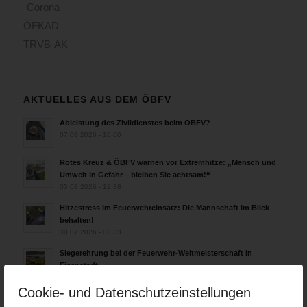
Corona
ÖFKAD
TRVB-AK
AKTUELLES AUS DEM ÖBFV
Ableistung des Zivildienstes beim ÖBFV?
07.08.2026 - 10:00
Rotes Kreuz & ÖBFV warnen vor Extremhitze: „Mensch und
Umwelt in Gefahr – bleiben Sie achtsam!“
05.08.2026 - 12:38
Hitzestress im Feuerwehreinsatz: Die Mannschaft im Blick
behalten!
30.07.2026 - 08:33
Siegerehrung bei der Feuerwehr-Weltmeisterschaft in
Eisenstadt
26.07.2026 - 13:39
Cookie- und Datenschutzeinstellungen