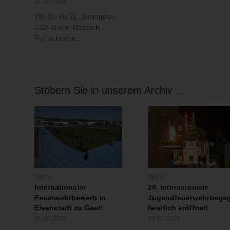
30.09.2025
Von 16. bis 21. September
2025 fand in Rapsach,
Tschechische…
Stöbern Sie in unserem Archiv …
ÖBFV
ÖBFV
Internationaler
24. Internationale
Feuerwehrbewerb in
Jugendfeuerwehrbege
Eisenstadt zu Gast!
feierlich eröffnet!
30.06.2026
23.07.2024