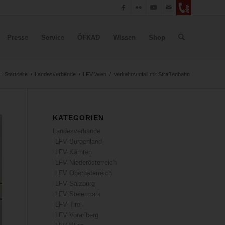
Presse
Service
ÖFKAD
Wissen
Shop
:
Startseite
/
Landesverbände
/
LFV Wien
/
Verkehrsunfall mit Straßenbahn
KATEGORIEN
Landesverbände
LFV Burgenland
LFV Kärnten
LFV Niederösterreich
LFV Oberösterreich
LFV Salzburg
LFV Steiermark
LFV Tirol
LFV Vorarlberg