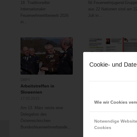
18. Traditioneller
56 Feuerwehrjugend-Grupp
Internationaler
aus 22 Nationen sind am 22
Feuerwehrwettbewerb 2026
Juli in…
in…
Cookie- und Date
ÖBFV
ÖBFV
Arbeitstreffen in
Die österreichischen
Slowenien
Feuerwehren im Jahr
2014 – Ein Rückblick
17.03.2015
Wie wir Cookies ve
09.02.2015
Am 13. März reiste eine
In den neun österreichisch
Delegation des
Bundesländern engagieren
Österreichischen
Notwendige Websit
sich…
Bundesfeuerwehrverbandes…
Cookies
Frau verstirbt bei