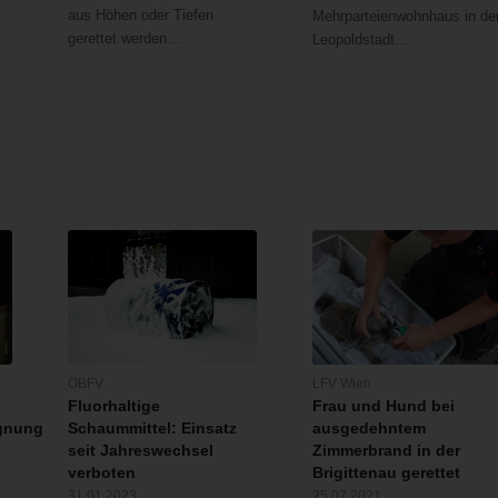
aus Höhen oder Tiefen
Mehrparteienwohnhaus in de
gerettet werden…
Leopoldstadt…
ÖBFV
LFV Wien
Fluorhaltige
Frau und Hund bei
gnung
Schaummittel: Einsatz
ausgedehntem
seit Jahreswechsel
Zimmerbrand in der
verboten
Brigittenau gerettet
31.01.2023
25.07.2021