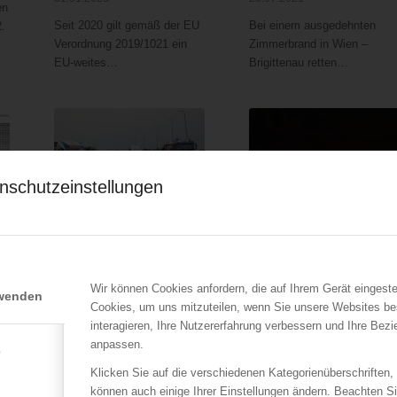
en
Seit 2020 gilt gemäß der EU
Bei einem ausgedehnten
.
Verordnung 2019/1021 ein
Zimmerbrand in Wien –
EU-weites…
Brigittenau retten…
nschutzeinstellungen
LFV Niederösterreich
ÖBFV
Schwerer Verkehrsunfall
ÖBFV Workshop
auf der A2 Nahe
„Heißausbildung für
Leobersdorf
Lehrpersonal“
Wir können Cookies anfordern, die auf Ihrem Gerät eingeste
rwenden
04.08.2014
27.07.2012
Cookies, um uns mitzuteilen, wenn Sie unsere Websites be
interagieren, Ihre Nutzererfahrung verbessern und Ihre Bez
en
Ein Todesopfer forderte ein
Insgesamt 18 Teilnehmer
anpassen.
schwerer Verkehrsunfall am
aus Österreich, Deutschland
e
Freitag…
und Südtirol…
Klicken Sie auf die verschiedenen Kategorienüberschriften,
können auch einige Ihrer Einstellungen ändern. Beachten S