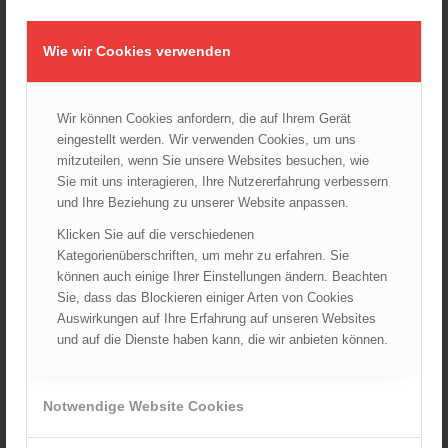
01.10.2024 - 10:48
Dramatische Menschenrettung bei Zimmerbrand
Wie wir Cookies verwenden
08.09.2024 - 11:36
Wiener Feuerwehrfest 2024
20.08.2024 - 13:55
Wir können Cookies anfordern, die auf Ihrem Gerät
eingestellt werden. Wir verwenden Cookies, um uns
mitzuteilen, wenn Sie unsere Websites besuchen, wie
Sie mit uns interagieren, Ihre Nutzererfahrung verbessern
und Ihre Beziehung zu unserer Website anpassen.
ARCHIV
August 2026
Klicken Sie auf die verschiedenen
Kategorienüberschriften, um mehr zu erfahren. Sie
Juli 2026
können auch einige Ihrer Einstellungen ändern. Beachten
Juni 2026
Sie, dass das Blockieren einiger Arten von Cookies
Mai 2026
Auswirkungen auf Ihre Erfahrung auf unseren Websites
und auf die Dienste haben kann, die wir anbieten können.
April 2026
März 2026
Februar 2026
Notwendige Website Cookies
Januar 2026