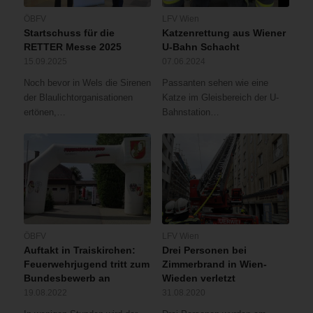
ÖBFV
LFV Wien
Startschuss für die
Katzenrettung aus Wiener
RETTER Messe 2025
U-Bahn Schacht
15.09.2025
07.06.2024
Noch bevor in Wels die Sirenen
Passanten sehen wie eine
der Blaulichtorganisationen
Katze im Gleisbereich der U-
ertönen,…
Bahnstation…
ÖBFV
LFV Wien
Auftakt in Traiskirchen:
Drei Personen bei
Feuerwehrjugend tritt zum
Zimmerbrand in Wien-
Bundesbewerb an
Wieden verletzt
19.08.2022
31.08.2020