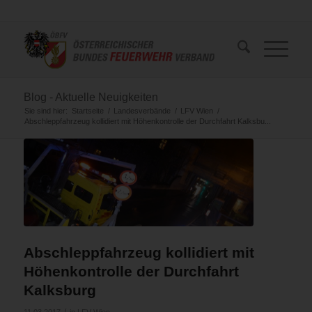
Blog - Aktuelle Neuigkeiten
Sie sind hier:
Startseite
/
Landesverbände
/
LFV Wien
/
Abschleppfahrzeug kollidiert mit Höhenkontrolle der Durchfahrt Kalksbu...
Abschleppfahrzeug kollidiert mit
Höhenkontrolle der Durchfahrt
Kalksburg
/
11.03.2017
in
LFV Wien