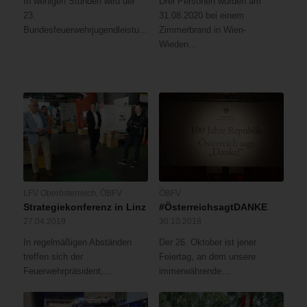
In wenigen Stunden wird der
Drei Personen wurden am
23.
31.08.2020 bei einem
Bundesfeuerwehrjugendleistungsbewerb…
Zimmerbrand in Wien-
Wieden…
LFV Oberösterreich
,
ÖBFV
ÖBFV
Strategiekonferenz in Linz
#ÖsterreichsagtDANKE
27.04.2019
30.10.2018
In regelmäßigen Abständen
Der 26. Oktober ist jener
treffen sich der
Feiertag, an dem unsere
Feuerwehrpräsident,…
immerwährende…