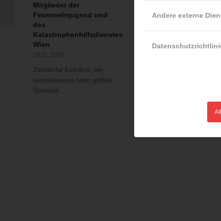
Mitglieder der
umzustürzen
nicht eingefahrenem
Feuerwehrjugend und
Andere externe Dien
13.04.2017
Ladekran
des
Bei Betonierarbeiten in Wie
Katastrophenhilfsdienstes
Favoriten ist am 12.04.201
Wien
Datenschutzrichtlini
aus…
18.01.2018
Zahlreiche Einsätze, wie
beispielsweise beim großen
Sturmtief…
Al