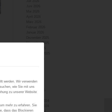
Juli 2026
Juni 2026
Mai 2026
April 2026
März 2026
Februar 2026
Januar 2026
Dezember 2025
November 2025
Oktober 2025
September 2025
August 2025
Juli 2025
Juni 2025
Mai 2025
April 2025
llt werden. Wir verwenden
März 2025
suchen, wie Sie mit uns
Februar 2025
iehung zu unserer Website
Januar 2025
Dezember 2024
 um mehr zu erfahren. Sie
November 2024
ie, dass das Blockieren
Oktober 2024