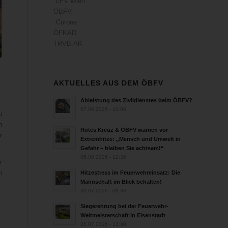
LFV Wien
ÖBFV
Corona
ÖFKAD
TRVB-AK
AKTUELLES AUS DEM ÖBFV
Ableistung des Zivildienstes beim ÖBFV?
07.08.2026 - 10:00
u
n
Rotes Kreuz & ÖBFV warnen vor
r
Extremhitze: „Mensch und Umwelt in
Gefahr – bleiben Sie achtsam!“
05.08.2026 - 12:38
r
m
Hitzestress im Feuerwehreinsatz: Die
Mannschaft im Blick behalten!
30.07.2026 - 08:33
Siegerehrung bei der Feuerwehr-
Weltmeisterschaft in Eisenstadt
26.07.2026 - 13:39