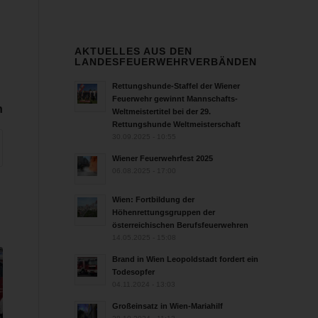
AKTUELLES AUS DEN
LANDESFEUERWEHRVERBÄNDEN
Rettungshunde-Staffel der Wiener
Feuerwehr gewinnt Mannschafts-
n
Weltmeistertitel bei der 29.
Rettungshunde Weltmeisterschaft
30.09.2025 - 10:55
Wiener Feuerwehrfest 2025
06.08.2025 - 17:00
Wien: Fortbildung der
Höhenrettungsgruppen der
österreichischen Berufsfeuerwehren
14.05.2025 - 15:08
Brand in Wien Leopoldstadt fordert ein
Todesopfer
04.11.2024 - 13:03
Großeinsatz in Wien-Mariahilf