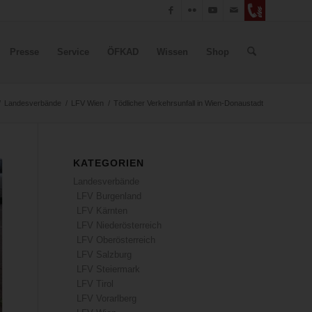
Presse
Service
ÖFKAD
Wissen
Shop
/
Landesverbände
/
LFV Wien
/
Tödlicher Verkehrsunfall in Wien-Donaustadt
KATEGORIEN
Landesverbände
LFV Burgenland
LFV Kärnten
LFV Niederösterreich
LFV Oberösterreich
LFV Salzburg
LFV Steiermark
LFV Tirol
LFV Vorarlberg