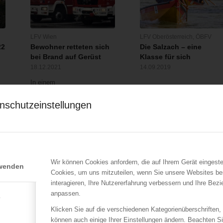
LFV Wien
LFV Oberösterreich
,
ÖBFV
22
Bewohner retteten sich
Die Salzach – eine
bei Brand auf Gerüst
Klasse für sich
18.12.2021
14.09.2019
In einem
Mehrparteienwohnhaus in
nschutzeinstellungen
Wien - Meidling bricht am
17.12.2021…
Wir können Cookies anfordern, die auf Ihrem Gerät eingeste
rwenden
Cookies, um uns mitzuteilen, wenn Sie unsere Websites be
interagieren, Ihre Nutzererfahrung verbessern und Ihre Bez
anpassen.
e
LFV Wien
LFV Wien
Klicken Sie auf die verschiedenen Kategorienüberschriften,
Berufsfeuerwehr Wien
Zimmerbrand fordert ein
können auch einige Ihrer Einstellungen ändern. Beachten S