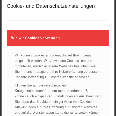
28.10.2024 - 11:13
Cookie- und Datenschutzeinstellungen
Kellerbrand in Wien Meidling mit Todesfolge
25.10.2024 - 10:02
Wiener Sicherheitsfest 2024
24.10.2024 - 10:02
Wie wir Cookies verwenden
Wiener Feuerwehrmuseum bei der Lange Nacht der Museen
am 5. Oktober 2024
01.10.2024 - 10:48
Wir können Cookies anfordern, die auf Ihrem Gerät
Dramatische Menschenrettung bei Zimmerbrand
eingestellt werden. Wir verwenden Cookies, um uns
08.09.2024 - 11:36
mitzuteilen, wenn Sie unsere Websites besuchen, wie
Sie mit uns interagieren, Ihre Nutzererfahrung verbessern
Wiener Feuerwehrfest 2024
und Ihre Beziehung zu unserer Website anpassen.
20.08.2024 - 13:55
Klicken Sie auf die verschiedenen
Kategorienüberschriften, um mehr zu erfahren. Sie
können auch einige Ihrer Einstellungen ändern. Beachten
Sie, dass das Blockieren einiger Arten von Cookies
ARCHIV
Auswirkungen auf Ihre Erfahrung auf unseren Websites
August 2026
und auf die Dienste haben kann, die wir anbieten können.