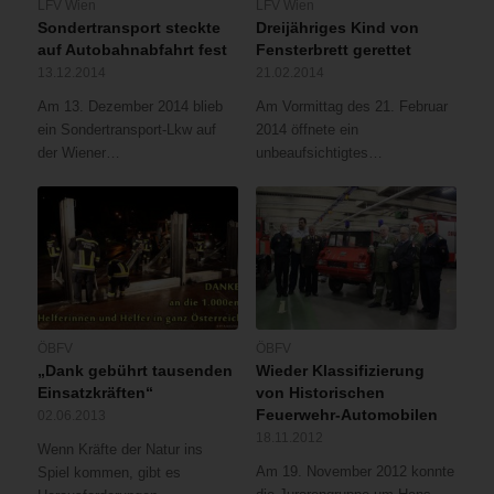
LFV Wien
LFV Wien
Sondertransport steckte
Dreijähriges Kind von
auf Autobahnabfahrt fest
Fensterbrett gerettet
13.12.2014
21.02.2014
Am 13. Dezember 2014 blieb
Am Vormittag des 21. Februar
ein Sondertransport-Lkw auf
2014 öffnete ein
der Wiener…
unbeaufsichtigtes…
ÖBFV
ÖBFV
„Dank gebührt tausenden
Wieder Klassifizierung
Einsatzkräften“
von Historischen
Feuerwehr-Automobilen
02.06.2013
18.11.2012
Wenn Kräfte der Natur ins
Am 19. November 2012 konnte
Spiel kommen, gibt es