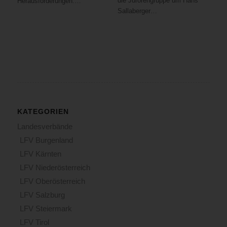
die Jurorengruppe um Hans
Herausforderungen.…
Sallaberger…
KATEGORIEN
Landesverbände
LFV Burgenland
LFV Kärnten
LFV Niederösterreich
LFV Oberösterreich
LFV Salzburg
LFV Steiermark
LFV Tirol