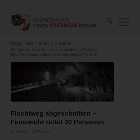
Blog - Aktuelle Neuigkeiten
Sie sind hier:
Startseite
/
Landesverbände
/
LFV Wien
/
Fluchtweg abgeschnitten – Feuerwehr rettet 30 Personen
Fluchtweg abgeschnitten –
Feuerwehr rettet 30 Personen
/
13.10.2015
in
LFV Wien