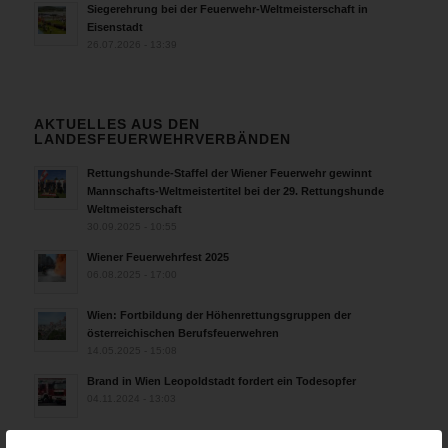
Siegerehrung bei der Feuerwehr-Weltmeisterschaft in
Eisenstadt
26.07.2026 - 13:39
AKTUELLES AUS DEN
LANDESFEUERWEHRVERBÄNDEN
Rettungshunde-Staffel der Wiener Feuerwehr gewinnt
Mannschafts-Weltmeistertitel bei der 29. Rettungshunde
Weltmeisterschaft
30.09.2025 - 10:55
Wiener Feuerwehrfest 2025
06.08.2025 - 17:00
Wien: Fortbildung der Höhenrettungsgruppen der
österreichischen Berufsfeuerwehren
14.05.2025 - 15:08
Brand in Wien Leopoldstadt fordert ein Todesopfer
04.11.2024 - 13:03
Großeinsatz in Wien-Mariahilf