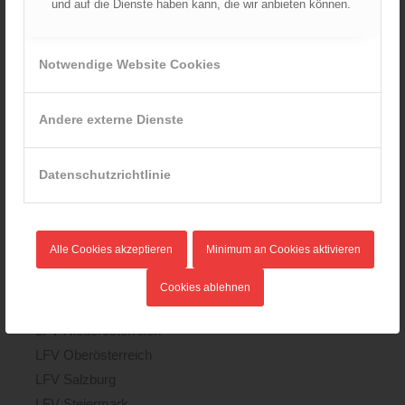
und auf die Dienste haben kann, die wir anbieten können.
23.07.2014
2014 wurde die
Zum ersten Mal fand der 2. Teil
Berufsfeuerwehr Wien…
des Seminares „Führung und…
Notwendige Website Cookies
Andere externe Dienste
Datenschutzrichtlinie
KATEGORIEN
Alle Cookies akzeptieren
Minimum an Cookies aktivieren
Landesverbände
LFV Burgenland
Cookies ablehnen
LFV Kärnten
LFV Niederösterreich
LFV Oberösterreich
LFV Salzburg
LFV Steiermark