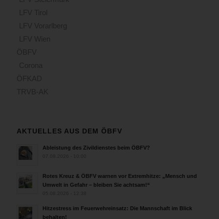
LFV Tirol
LFV Vorarlberg
LFV Wien
ÖBFV
Corona
ÖFKAD
TRVB-AK
AKTUELLES AUS DEM ÖBFV
Ableistung des Zivildienstes beim ÖBFV?
07.08.2026 - 10:00
Rotes Kreuz & ÖBFV warnen vor Extremhitze: „Mensch und
Umwelt in Gefahr – bleiben Sie achtsam!“
05.08.2026 - 12:38
Hitzestress im Feuerwehreinsatz: Die Mannschaft im Blick
behalten!