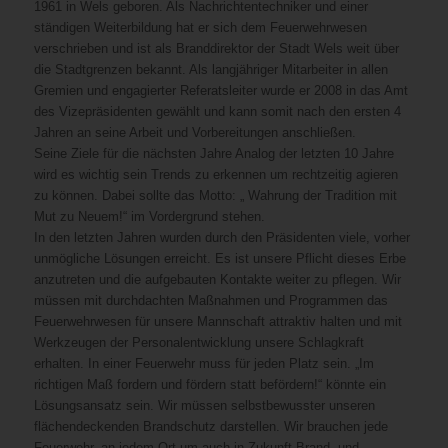
1961 in Wels geboren. Als Nachrichtentechniker und einer
ständigen Weiterbildung hat er sich dem Feuerwehrwesen
verschrieben und ist als Branddirektor der Stadt Wels weit über
die Stadtgrenzen bekannt. Als langjähriger Mitarbeiter in allen
Gremien und engagierter Referatsleiter wurde er 2008 in das Amt
des Vizepräsidenten gewählt und kann somit nach den ersten 4
Jahren an seine Arbeit und Vorbereitungen anschließen.
Seine Ziele für die nächsten Jahre Analog der letzten 10 Jahre
wird es wichtig sein Trends zu erkennen um rechtzeitig agieren
zu können. Dabei sollte das Motto: „ Wahrung der Tradition mit
Mut zu Neuem!“ im Vordergrund stehen.
In den letzten Jahren wurden durch den Präsidenten viele, vorher
unmögliche Lösungen erreicht. Es ist unsere Pflicht dieses Erbe
anzutreten und die aufgebauten Kontakte weiter zu pflegen. Wir
müssen mit durchdachten Maßnahmen und Programmen das
Feuerwehrwesen für unsere Mannschaft attraktiv halten und mit
Werkzeugen der Personalentwicklung unsere Schlagkraft
erhalten. In einer Feuerwehr muss für jeden Platz sein. „Im
richtigen Maß fordern und fördern statt befördern!“ könnte ein
Lösungsansatz sein. Wir müssen selbstbewusster unseren
flächendeckenden Brandschutz darstellen. Wir brauchen jede
Feuerwehr, an jedem Ort um auch in Zukunft Brand- und