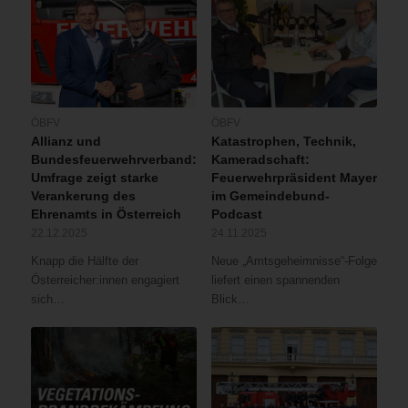
ÖBFV
ÖBFV
Allianz und
Katastrophen, Technik,
Bundesfeuerwehrverband:
Kameradschaft:
Umfrage zeigt starke
Feuerwehrpräsident Mayer
Verankerung des
im Gemeindebund-
Ehrenamts in Österreich
Podcast
22.12.2025
24.11.2025
Knapp die Hälfte der
Neue „Amtsgeheimnisse“-Folge
Österreicher:innen engagiert
liefert einen spannenden
sich…
Blick…