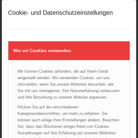
LFV Wien
LFV Wien
,
ÖBFV
Cookie- und Datenschutzeinstellungen
Feuer in Döblinger
Neue Führung im
Hochhaus
Landesverband der
Betriebsfeuerwehren Wien
18.08.2020
03.03.2017
Bei einem Brand in einem
Am 2. März wurde in Wien ein
Hochhaus am 18.08.2020
neues Kommando des
flüchtet der…
Wie wir Cookies verwenden
Landesverbandes…
Wir können Cookies anfordern, die auf Ihrem Gerät
eingestellt werden. Wir verwenden Cookies, um uns
mitzuteilen, wenn Sie unsere Websites besuchen, wie
Sie mit uns interagieren, Ihre Nutzererfahrung verbessern
und Ihre Beziehung zu unserer Website anpassen.
Klicken Sie auf die verschiedenen
LFV Wien
ÖBFV
Kategorienüberschriften, um mehr zu erfahren. Sie
Kauz wird aus misslicher
ÖBFV Seminar „Führung
können auch einige Ihrer Einstellungen ändern. Beachten
Lage befreit
und Kommunikation II“ für
Sie, dass das Blockieren einiger Arten von Cookies
Ausbilder von
10.12.2014
Auswirkungen auf Ihre Erfahrung auf unseren Websites
Feuerwehrschulen
Am Morgen des 10. Dezember