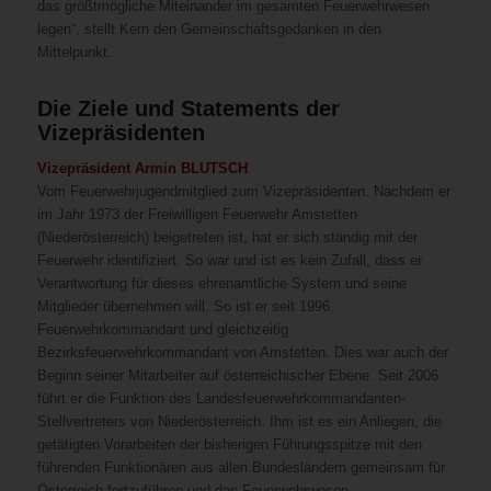
das größtmögliche Miteinander im gesamten Feuerwehrwesen
legen“, stellt Kern den Gemeinschaftsgedanken in den
Mittelpunkt.
Die Ziele und Statements der
Vizepräsidenten
Vizepräsident Armin BLUTSCH
Vom Feuerwehrjugendmitglied zum Vizepräsidenten. Nachdem er
im Jahr 1973 der Freiwilligen Feuerwehr Amstetten
(Niederösterreich) beigetreten ist, hat er sich ständig mit der
Feuerwehr identifiziert. So war und ist es kein Zufall, dass er
Verantwortung für dieses ehrenamtliche System und seine
Mitglieder übernehmen will. So ist er seit 1996
Feuerwehrkommandant und gleichzeitig
Bezirksfeuerwehrkommandant von Amstetten. Dies war auch der
Beginn seiner Mitarbeiter auf österreichischer Ebene. Seit 2006
führt er die Funktion des Landesfeuerwehrkommandanten-
Stellvertreters von Niederösterreich. Ihm ist es ein Anliegen, die
getätigten Vorarbeiten der bisherigen Führungsspitze mit den
führenden Funktionären aus allen Bundesländern gemeinsam für
Österreich fortzuführen und das Feuerwehrwesen