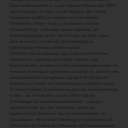
Darauf aufbauend zählt es zu den obersten Aufgaben des ÖBFV,
das Gemeinsame zu filtern, um die Mitglieder aller unserer
Feuerwehren inhaltlich zu erreichen und mitzunehmen“.
Erfolgreiches „Führen“ muss, so Österreichs höchster
Feuerwehroffizier, „heutzutage stärker moderieren, die
Entscheidungsträger an den Tisch bringen und dafür sorgen,
dass die letztlich zu treffenden Entscheidungen im
größtmöglichen Konsens getroffen werden“.
LBD Albert Kern ist überzeugt, dass in den österreichischen
Feuerwehren, unabhängig ob Freiwillig, Betriebs- oder
Berufsfeuerwehr, und ebenso in den Landesfeuerwehrschulen, ein
immenses Potenzial an Spezialisten vorhanden ist, welche in den
unterschiedlichsten Sachgebieten tagtäglich ihr Wissen und
Know-how zu Gunsten des Feuerwehrwesens einfließen lassen.
So nimmt in diesem Zusammenhang auch das Generalsekretariat
in Wien – als Schnittstelle zwischen ÖBFV und den
Einrichtungen der Landesfeuerwehrverbände – eine ganz
wesentliche Rolle ein. „Das voneinander Lernen, ein
ergebnisoffenes Diskutieren, das gemeinsame Nutzen von
Spezialwissen, die laufende Einbindung von Funktionären und
nicht zuletzt das Fördern des Mitarbeiter- und Funktionärstabes