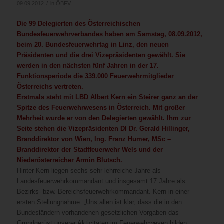
/
09.09.2012
in
ÖBFV
Die 99 Delegierten des Österreichischen
Bundesfeuerwehrverbandes haben am Samstag, 08.09.2012,
beim 20. Bundesfeuerwehrtag in Linz, den neuen
Präsidenten und die drei Vizepräsidenten gewählt. Sie
werden in den nächsten fünf Jahren in der 17.
Funktionsperiode die 339.000 Feuerwehrmitglieder
Österreichs vertreten.
Erstmals steht mit LBD Albert Kern ein Steirer ganz an der
Spitze des Feuerwehrwesens in Österreich. Mit großer
Mehrheit wurde er von den Delegierten gewählt. Ihm zur
Seite stehen die Vizepräsidenten DI Dr. Gerald Hillinger,
Branddirektor von Wien, Ing. Franz Humer, MSc –
Branddirektor der Stadtfeuerwehr Wels und der
Niederösterreicher Armin Blutsch.
Hinter Kern liegen sechs sehr lehrreiche Jahre als
Landesfeuerwehrkommandant und insgesamt 17 Jahre als
Bezirks- bzw. Bereichsfeuerwehrkommandant. Kern in einer
ersten Stellungnahme: „Uns allen ist klar, dass die in den
Bundesländern vorhandenen gesetzlichen Vorgaben das
Grundgerüst unserer Aktivitäten im Feuerwehrwesen bilden.