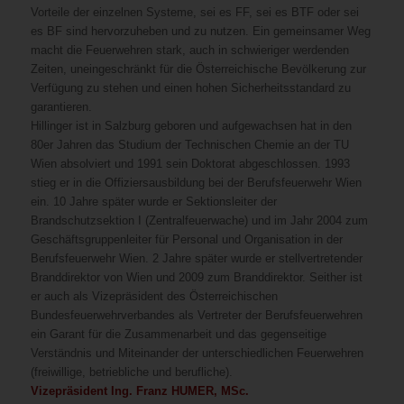
Vorteile der einzelnen Systeme, sei es FF, sei es BTF oder sei
es BF sind hervorzuheben und zu nutzen. Ein gemeinsamer Weg
macht die Feuerwehren stark, auch in schwieriger werdenden
Zeiten, uneingeschränkt für die Österreichische Bevölkerung zur
Verfügung zu stehen und einen hohen Sicherheitsstandard zu
garantieren.
Hillinger ist in Salzburg geboren und aufgewachsen hat in den
80er Jahren das Studium der Technischen Chemie an der TU
Wien absolviert und 1991 sein Doktorat abgeschlossen. 1993
stieg er in die Offiziersausbildung bei der Berufsfeuerwehr Wien
ein. 10 Jahre später wurde er Sektionsleiter der
Brandschutzsektion I (Zentralfeuerwache) und im Jahr 2004 zum
Geschäftsgruppenleiter für Personal und Organisation in der
Berufsfeuerwehr Wien. 2 Jahre später wurde er stellvertretender
Branddirektor von Wien und 2009 zum Branddirektor. Seither ist
er auch als Vizepräsident des Österreichischen
Bundesfeuerwehrverbandes als Vertreter der Berufsfeuerwehren
ein Garant für die Zusammenarbeit und das gegenseitige
Verständnis und Miteinander der unterschiedlichen Feuerwehren
(freiwillige, betriebliche und berufliche).
Vizepräsident Ing. Franz HUMER, MSc.