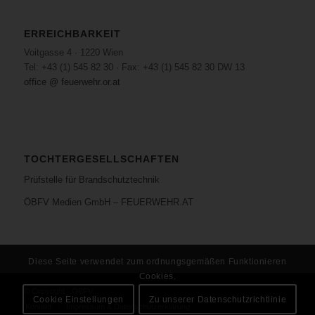
ERREICHBARKEIT
Voitgasse 4 · 1220 Wien
Tel: +43 (1) 545 82 30 · Fax: +43 (1) 545 82 30 DW 13
office @ feuerwehr.or.at
TOCHTERGESELLSCHAFTEN
Prüfstelle für Brandschutztechnik
ÖBFV Medien GmbH – FEUERWEHR.AT
Diese Seite verwendet zum ordnungsgemäßen Funktionieren
Cookies.
© Copyright - ÖBFV
Cookie Einstellungen
Zu unserer Datenschutzrichtlinie
Kontakt
Impressum & Datenschutzerklärung