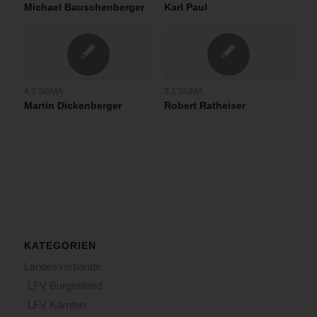
Michael Bauschenberger
Karl Paul
4.3 SGMA
3.1 SGMA
Martin Dickenberger
Robert Ratheiser
KATEGORIEN
Landesverbände
LFV Burgenland
LFV Kärnten