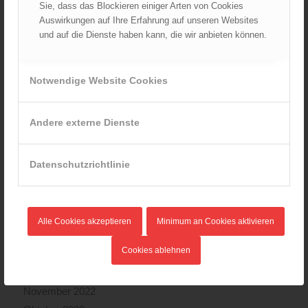
Sie, dass das Blockieren einiger Arten von Cookies
Februar 2024
Auswirkungen auf Ihre Erfahrung auf unseren Websites
Januar 2024
und auf die Dienste haben kann, die wir anbieten können.
Dezember 2023
November 2023
Notwendige Website Cookies
Oktober 2023
September 2023
Andere externe Dienste
August 2023
Juli 2023
Juni 2023
Datenschutzrichtlinie
Mai 2023
April 2023
März 2023
Alle Cookies akzeptieren
Minimum an Cookies aktivieren
Februar 2023
Cookies ablehnen
Januar 2023
Dezember 2022
November 2022