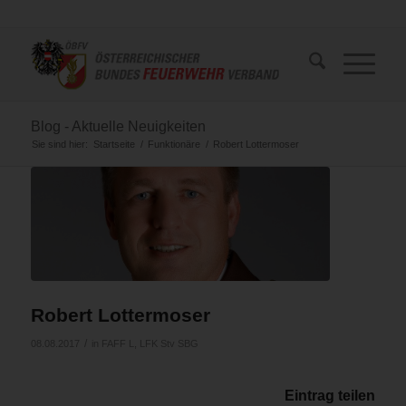
Blog - Aktuelle Neuigkeiten
Sie sind hier:
Startseite
/
Funktionäre
/
Robert Lottermoser
Robert Lottermoser
/
08.08.2017
in
FAFF L
,
LFK Stv SBG
Eintrag teilen