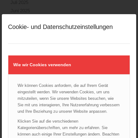
Juli 2025
Juni 2025
Mai 2025
Cookie- und Datenschutzeinstellungen
April 2025
März 2025
Februar 2025
Januar 2025
Dezember 2024
Wie wir Cookies verwenden
November 2024
Oktober 2024
September 2024
Wir können Cookies anfordern, die auf Ihrem Gerät
eingestellt werden. Wir verwenden Cookies, um uns
August 2024
mitzuteilen, wenn Sie unsere Websites besuchen, wie
Juli 2024
Sie mit uns interagieren, Ihre Nutzererfahrung verbessern
Juni 2024
und Ihre Beziehung zu unserer Website anpassen.
Mai 2024
Klicken Sie auf die verschiedenen
April 2024
Kategorienüberschriften, um mehr zu erfahren. Sie
können auch einige Ihrer Einstellungen ändern. Beachten
März 2024