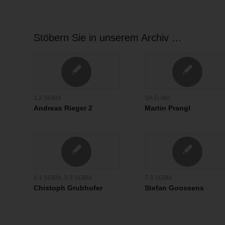
Stöbern Sie in unserem Archiv …
1.2 SGMA
SA-D-MA
Andreas Rieger 2
Martin Prangl
5.1 SGMA
,
5.3 SGMA
7.3 SGMA
Chistoph Grubhofer
Stefan Goossens