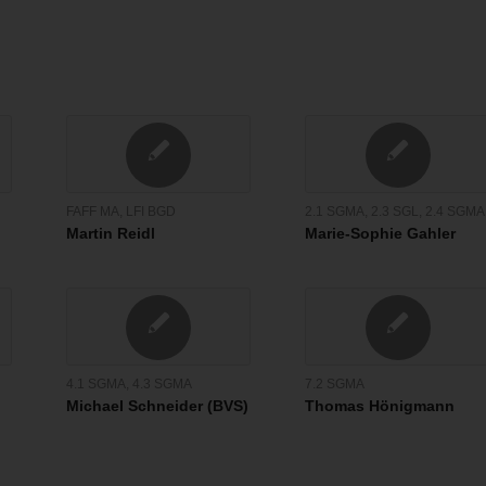
FAFF MA
,
LFI BGD
2.1 SGMA
,
2.3 SGL
,
2.4 SGMA
Martin Reidl
Marie-Sophie Gahler
4.1 SGMA
,
4.3 SGMA
7.2 SGMA
Michael Schneider (BVS)
Thomas Hönigmann