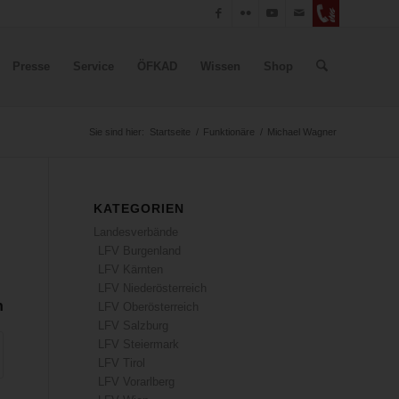
Presse
Service
ÖFKAD
Wissen
Shop
Sie sind hier:
Startseite
/
Funktionäre
/
Michael Wagner
KATEGORIEN
Landesverbände
LFV Burgenland
LFV Kärnten
LFV Niederösterreich
n
LFV Oberösterreich
LFV Salzburg
LFV Steiermark
LFV Tirol
LFV Vorarlberg