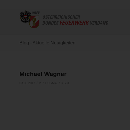
Blog - Aktuelle Neuigkeiten
Michael Wagner
/
03.06.2017
in
7.1 SGMA
,
7.3 SGL