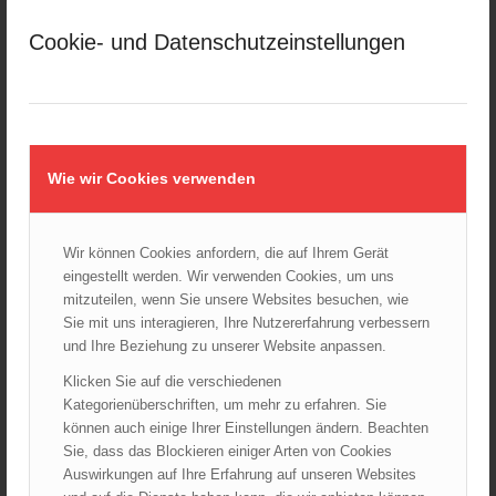
März 2025
Cookie- und Datenschutzeinstellungen
Februar 2025
Januar 2025
Dezember 2024
November 2024
Oktober 2024
Wie wir Cookies verwenden
September 2024
August 2024
Wir können Cookies anfordern, die auf Ihrem Gerät
Juli 2024
eingestellt werden. Wir verwenden Cookies, um uns
Juni 2024
mitzuteilen, wenn Sie unsere Websites besuchen, wie
Mai 2024
Sie mit uns interagieren, Ihre Nutzererfahrung verbessern
und Ihre Beziehung zu unserer Website anpassen.
April 2024
März 2024
Klicken Sie auf die verschiedenen
Kategorienüberschriften, um mehr zu erfahren. Sie
Februar 2024
können auch einige Ihrer Einstellungen ändern. Beachten
Januar 2024
Sie, dass das Blockieren einiger Arten von Cookies
Dezember 2023
Auswirkungen auf Ihre Erfahrung auf unseren Websites