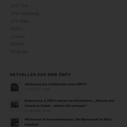
LFV Tirol
LFV Vorarlberg
LFV Wien
ÖBFV
Corona
ÖFKAD
TRVB-AK
AKTUELLES AUS DEM ÖBFV
Ableistung des Zivildienstes beim ÖBFV?
07.08.2026 - 10:00
Rotes Kreuz & ÖBFV warnen vor Extremhitze: „Mensch und
Umwelt in Gefahr – bleiben Sie achtsam!“
05.08.2026 - 12:38
Hitzestress im Feuerwehreinsatz: Die Mannschaft im Blick
behalten!