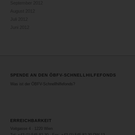
September 2012
August 2012
Juli 2012
Juni 2012
SPENDE AN DEN ÖBFV-SCHNELLHILFEFONDS
Was ist der ÖBFV-Schnellhilfefonds?
ERREICHBARKEIT
Voitgasse 4 · 1220 Wien
Tel: +43 (1) 545 82 30 · Fax: +43 (1) 545 82 30 DW 13