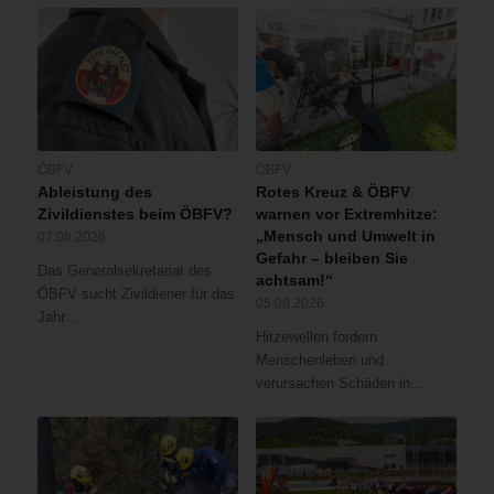
ÖBFV
ÖBFV
Ableistung des
Rotes Kreuz & ÖBFV
Zivildienstes beim ÖBFV?
warnen vor Extremhitze:
„Mensch und Umwelt in
07.08.2026
Gefahr – bleiben Sie
Das Generalsekretariat des
achtsam!“
ÖBFV sucht Zivildiener für das
05.08.2026
Jahr…
Hitzewellen fordern
Menschenleben und
verursachen Schäden in…