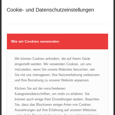
März 2025
Cookie- und Datenschutzeinstellungen
Februar 2025
Januar 2025
Dezember 2024
November 2024
Oktober 2024
Wie wir Cookies verwenden
September 2024
August 2024
Wir können Cookies anfordern, die auf Ihrem Gerät
Juli 2024
eingestellt werden. Wir verwenden Cookies, um uns
Juni 2024
mitzuteilen, wenn Sie unsere Websites besuchen, wie
Mai 2024
Sie mit uns interagieren, Ihre Nutzererfahrung verbessern
und Ihre Beziehung zu unserer Website anpassen.
April 2024
März 2024
Klicken Sie auf die verschiedenen
Kategorienüberschriften, um mehr zu erfahren. Sie
Februar 2024
können auch einige Ihrer Einstellungen ändern. Beachten
Januar 2024
Sie, dass das Blockieren einiger Arten von Cookies
Dezember 2023
Auswirkungen auf Ihre Erfahrung auf unseren Websites