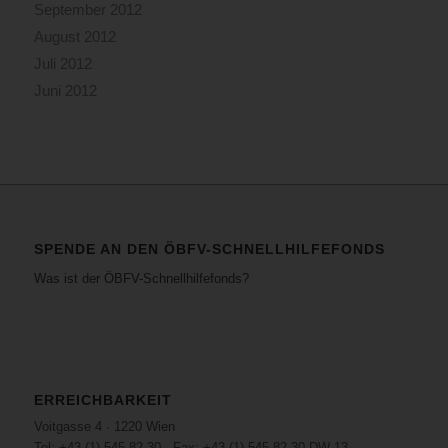
September 2012
August 2012
Juli 2012
Juni 2012
SPENDE AN DEN ÖBFV-SCHNELLHILFEFONDS
Was ist der ÖBFV-Schnellhilfefonds?
ERREICHBARKEIT
Voitgasse 4 · 1220 Wien
Tel: +43 (1) 545 82 30 · Fax: +43 (1) 545 82 30 DW 13