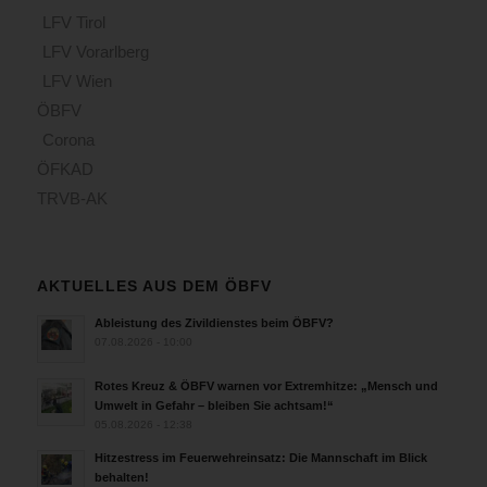
LFV Tirol
LFV Vorarlberg
LFV Wien
ÖBFV
Corona
ÖFKAD
TRVB-AK
AKTUELLES AUS DEM ÖBFV
Ableistung des Zivildienstes beim ÖBFV?
07.08.2026 - 10:00
Rotes Kreuz & ÖBFV warnen vor Extremhitze: „Mensch und
Umwelt in Gefahr – bleiben Sie achtsam!“
05.08.2026 - 12:38
Hitzestress im Feuerwehreinsatz: Die Mannschaft im Blick
behalten!