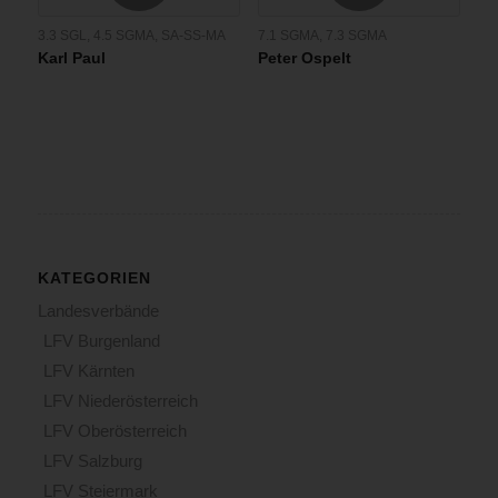
3.3 SGL
,
4.5 SGMA
,
SA-SS-MA
7.1 SGMA
,
7.3 SGMA
Karl Paul
Peter Ospelt
KATEGORIEN
Landesverbände
LFV Burgenland
LFV Kärnten
LFV Niederösterreich
LFV Oberösterreich
LFV Salzburg
LFV Steiermark