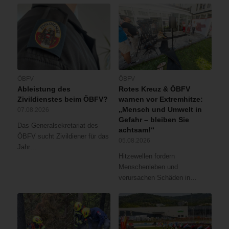
ÖBFV
ÖBFV
Ableistung des
Rotes Kreuz & ÖBFV
Zivildienstes beim ÖBFV?
warnen vor Extremhitze:
„Mensch und Umwelt in
07.08.2026
Gefahr – bleiben Sie
Das Generalsekretariat des
achtsam!“
ÖBFV sucht Zivildiener für das
05.08.2026
Jahr…
Hitzewellen fordern
Menschenleben und
verursachen Schäden in…