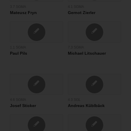
3.7 SGMA
4.1 SGMA
Mateusz Fryn
Gernot Zierler
1.1 SGMA
7.3 SGMA
Paul Pils
Michael Litschauer
4.6 SGMA
4.3 SGL
Josef Sticker
Andreas Küblbäck