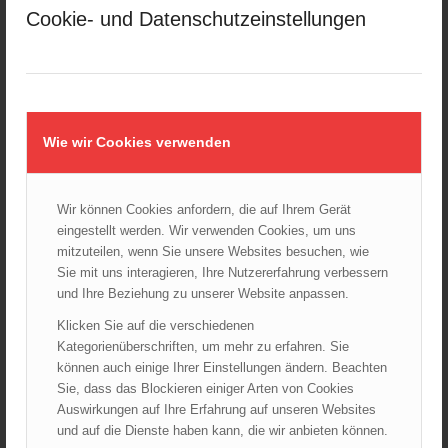
Februar 2025
Cookie- und Datenschutzeinstellungen
Januar 2025
Dezember 2024
November 2024
Oktober 2024
September 2024
Wie wir Cookies verwenden
August 2024
Juli 2024
Wir können Cookies anfordern, die auf Ihrem Gerät
Juni 2024
eingestellt werden. Wir verwenden Cookies, um uns
Mai 2024
mitzuteilen, wenn Sie unsere Websites besuchen, wie
Sie mit uns interagieren, Ihre Nutzererfahrung verbessern
April 2024
und Ihre Beziehung zu unserer Website anpassen.
März 2024
Klicken Sie auf die verschiedenen
Februar 2024
Kategorienüberschriften, um mehr zu erfahren. Sie
Januar 2024
können auch einige Ihrer Einstellungen ändern. Beachten
Dezember 2023
Sie, dass das Blockieren einiger Arten von Cookies
Auswirkungen auf Ihre Erfahrung auf unseren Websites
November 2023
und auf die Dienste haben kann, die wir anbieten können.
Oktober 2023