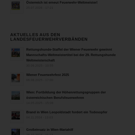
Österreich ist erneut Feuerwehr-Weltmeister!
25.07.2026 - 17:21
AKTUELLES AUS DEN
LANDESFEUERWEHRVERBÄNDEN
Rettungshunde-Staffel der Wiener Feuerwehr gewinnt
Mannschafts-Weltmeistertitel bei der 29. Rettungshunde
Weltmeisterschaft
30.09.2025 - 10:55
Wiener Feuerwehrfest 2025
06.08.2025 - 17:00
Wien: Fortbildung der Höhenrettungsgruppen der
österreichischen Berufsfeuerwehren
14.05.2025 - 15:08
Brand in Wien Leopoldstadt fordert ein Todesopfer
04.11.2024 - 13:03
Großeinsatz in Wien-Mariahilf
28.10.2024 - 11:13