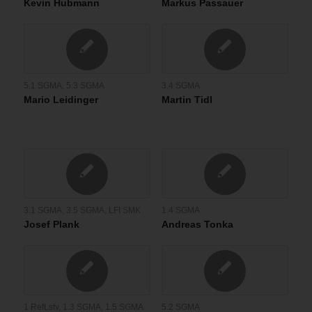
Kevin Hubmann
Markus Passauer
5.1 SGMA
,
5.3 SGMA
3.4 SGMA
Mario Leidinger
Martin Tidl
3.1 SGMA
,
3.5 SGMA
,
LFI SMK
1.4 SGMA
Josef Plank
Andreas Tonka
1 RefLstv
,
1.3 SGMA
,
1.5 SGMA
5.2 SGMA