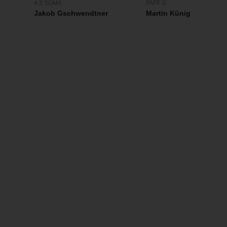
4.3 SGMA
FAFF G
Jakob Gschwendtner
Martin Künig