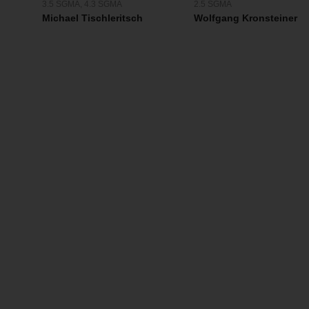
2.5 SGMA
3.5 SGMA
,
4.3 SGMA
Wolfgang Kronsteiner
Michael Tischleritsch