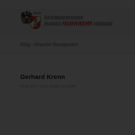
Blog - Aktuelle Neuigkeiten
Gerhard Krenn
/
03.06.2017
in
3.1 SGMA
,
3.8 SGMA