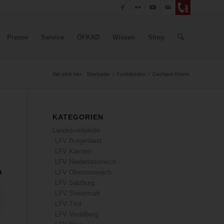
Presse
Service
ÖFKAD
Wissen
Shop
Sie sind hier:
Startseite
/
Funktionäre
/
Gerhard Krenn
KATEGORIEN
Landesverbände
LFV Burgenland
LFV Kärnten
LFV Niederösterreich
n
LFV Oberösterreich
LFV Salzburg
LFV Steiermark
LFV Tirol
LFV Vorarlberg