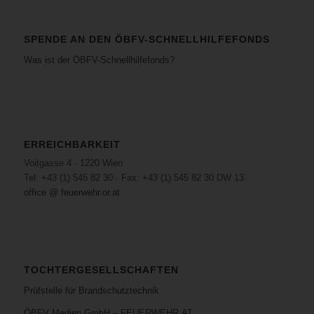
SPENDE AN DEN ÖBFV-SCHNELLHILFEFONDS
Was ist der ÖBFV-Schnellhilfefonds?
ERREICHBARKEIT
Voitgasse 4 · 1220 Wien
Tel: +43 (1) 545 82 30 · Fax: +43 (1) 545 82 30 DW 13
office @ feuerwehr.or.at
TOCHTERGESELLSCHAFTEN
Prüfstelle für Brandschutztechnik
ÖBFV Medien GmbH – FEUERWEHR.AT