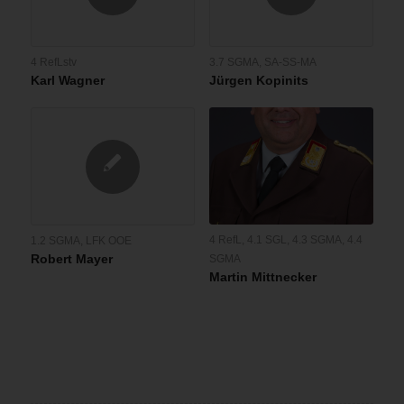
4 RefLstv
3.7 SGMA
,
SA-SS-MA
Karl Wagner
Jürgen Kopinits
4 RefL
,
4.1 SGL
,
4.3 SGMA
,
4.4
1.2 SGMA
,
LFK OOE
Robert Mayer
SGMA
Martin Mittnecker