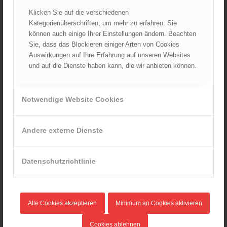
August 2024
Klicken Sie auf die verschiedenen
Juli 2024
Kategorienüberschriften, um mehr zu erfahren. Sie
können auch einige Ihrer Einstellungen ändern. Beachten
Juni 2024
Sie, dass das Blockieren einiger Arten von Cookies
Mai 2024
Auswirkungen auf Ihre Erfahrung auf unseren Websites
April 2024
und auf die Dienste haben kann, die wir anbieten können.
März 2024
Februar 2024
Notwendige Website Cookies
Januar 2024
Dezember 2023
Andere externe Dienste
November 2023
Oktober 2023
September 2023
Datenschutzrichtlinie
August 2023
Juli 2023
Juni 2023
Alle Cookies akzeptieren
Minimum an Cookies aktivieren
Mai 2023
Cookies ablehnen
April 2023