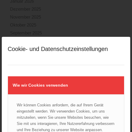
Januar 2026
Dezember 2025
November 2025
Oktober 2025
September 2025
August 2025
Cookie- und Datenschutzeinstellungen
Juli 2025
Juni 2025
Mai 2025
April 2025
März 2025
Wie wir Cookies verwenden
Februar 2025
Januar 2025
Dezember 2024
Wir können Cookies anfordern, die auf Ihrem Gerät
eingestellt werden. Wir verwenden Cookies, um uns
November 2024
mitzuteilen, wenn Sie unsere Websites besuchen, wie
Oktober 2024
Sie mit uns interagieren, Ihre Nutzererfahrung verbessern
September 2024
und Ihre Beziehung zu unserer Website anpassen.