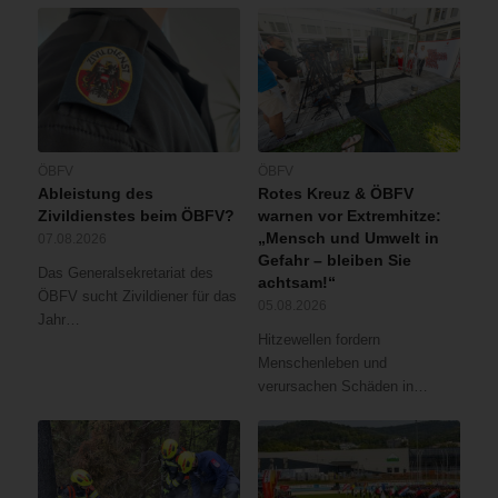
ÖBFV
ÖBFV
Ableistung des
Rotes Kreuz & ÖBFV
Zivildienstes beim ÖBFV?
warnen vor Extremhitze:
„Mensch und Umwelt in
07.08.2026
Gefahr – bleiben Sie
Das Generalsekretariat des
achtsam!“
ÖBFV sucht Zivildiener für das
05.08.2026
Jahr…
Hitzewellen fordern
Menschenleben und
verursachen Schäden in…