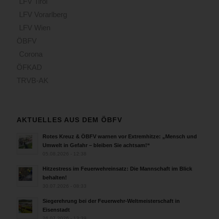
LFV Tirol
LFV Vorarlberg
LFV Wien
ÖBFV
Corona
ÖFKAD
TRVB-AK
AKTUELLES AUS DEM ÖBFV
Rotes Kreuz & ÖBFV warnen vor Extremhitze: „Mensch und
Umwelt in Gefahr – bleiben Sie achtsam!“
05.08.2026 - 12:38
Hitzestress im Feuerwehreinsatz: Die Mannschaft im Blick
behalten!
30.07.2026 - 08:33
Siegerehrung bei der Feuerwehr-Weltmeisterschaft in
Eisenstadt
26.07.2026 - 13:39