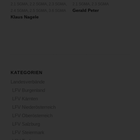
2.1 SGMA
,
2.2 SGMA
,
2.3 SGMA
,
2.1 SGMA
,
2.3 SGMA
Gerald Peter
2.4 SGMA
,
2.5 SGMA
,
3.6 SGMA
Klaus Nagele
KATEGORIEN
Landesverbände
LFV Burgenland
LFV Kärnten
LFV Niederösterreich
LFV Oberösterreich
LFV Salzburg
LFV Steiermark