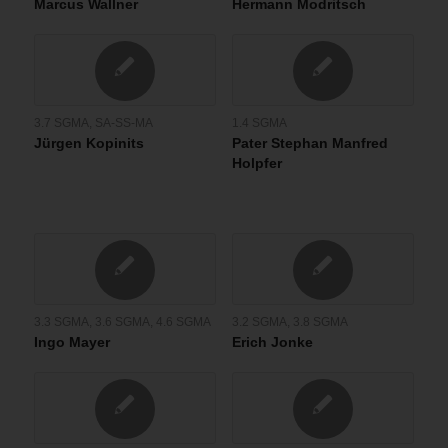
Marcus Wallner
Hermann Modritsch
3.7 SGMA
,
SA-SS-MA
1.4 SGMA
Jürgen Kopinits
Pater Stephan Manfred
Holpfer
3.3 SGMA
,
3.6 SGMA
,
4.6 SGMA
3.2 SGMA
,
3.8 SGMA
Ingo Mayer
Erich Jonke