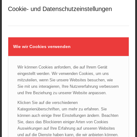
März 2025
Cookie- und Datenschutzeinstellungen
Februar 2025
Januar 2025
Dezember 2024
November 2024
Oktober 2024
Wie wir Cookies verwenden
September 2024
August 2024
Juli 2024
Wir können Cookies anfordern, die auf Ihrem Gerät
eingestellt werden. Wir verwenden Cookies, um uns
Juni 2024
mitzuteilen, wenn Sie unsere Websites besuchen, wie
Mai 2024
Sie mit uns interagieren, Ihre Nutzererfahrung verbessern
April 2024
und Ihre Beziehung zu unserer Website anpassen.
März 2024
Klicken Sie auf die verschiedenen
Februar 2024
Kategorienüberschriften, um mehr zu erfahren. Sie
Januar 2024
können auch einige Ihrer Einstellungen ändern. Beachten
Sie, dass das Blockieren einiger Arten von Cookies
Dezember 2023
Auswirkungen auf Ihre Erfahrung auf unseren Websites
November 2023
und auf die Dienste haben kann, die wir anbieten können.