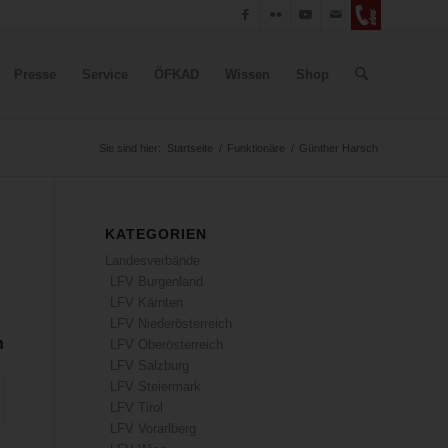
Presse
Service
ÖFKAD
Wissen
Shop
Sie sind hier:
Startseite
/
Funktionäre
/
Günther Harsch
KATEGORIEN
Landesverbände
LFV Burgenland
LFV Kärnten
LFV Niederösterreich
n
LFV Oberösterreich
LFV Salzburg
LFV Steiermark
LFV Tirol
LFV Vorarlberg