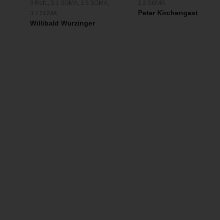
3 RefL
,
3.1 SGMA
,
3.5 SGMA
,
1.2 SGMA
Peter Kirchengast
3.7 SGMA
Willibald Wurzinger