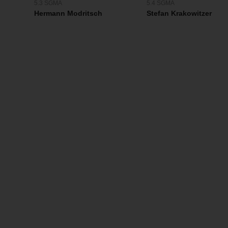
5.3 SGMA
5.4 SGMA
Hermann Modritsch
Stefan Krakowitzer