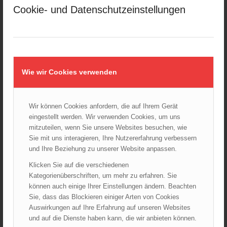
Februar 2025
Cookie- und Datenschutzeinstellungen
Januar 2025
Dezember 2024
November 2024
Oktober 2024
September 2024
Wie wir Cookies verwenden
August 2024
Juli 2024
Wir können Cookies anfordern, die auf Ihrem Gerät
Juni 2024
eingestellt werden. Wir verwenden Cookies, um uns
Mai 2024
mitzuteilen, wenn Sie unsere Websites besuchen, wie
Sie mit uns interagieren, Ihre Nutzererfahrung verbessern
April 2024
und Ihre Beziehung zu unserer Website anpassen.
März 2024
Klicken Sie auf die verschiedenen
Februar 2024
Kategorienüberschriften, um mehr zu erfahren. Sie
Januar 2024
können auch einige Ihrer Einstellungen ändern. Beachten
Dezember 2023
Sie, dass das Blockieren einiger Arten von Cookies
Auswirkungen auf Ihre Erfahrung auf unseren Websites
November 2023
und auf die Dienste haben kann, die wir anbieten können.
Oktober 2023