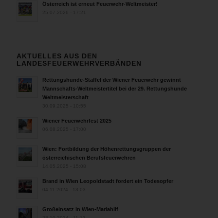
Österreich ist erneut Feuerwehr-Weltmeister!
25.07.2026 - 17:21
AKTUELLES AUS DEN
LANDESFEUERWEHRVERBÄNDEN
Rettungshunde-Staffel der Wiener Feuerwehr gewinnt
Mannschafts-Weltmeistertitel bei der 29. Rettungshunde
Weltmeisterschaft
30.09.2025 - 10:55
Wiener Feuerwehrfest 2025
06.08.2025 - 17:00
Wien: Fortbildung der Höhenrettungsgruppen der
österreichischen Berufsfeuerwehren
14.05.2025 - 15:08
Brand in Wien Leopoldstadt fordert ein Todesopfer
04.11.2024 - 13:03
Großeinsatz in Wien-Mariahilf
28.10.2024 - 11:13