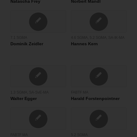
Natascha Frey
Norbert Mandl
7.1 SGMA
4.6 SGMA
,
5.2 SGMA
,
SA-IK-MA
Dominik Zeidler
Hannes Kern
1.3 SGMA
,
SA-SvE-MA
FABTF MA
Walter Egger
Harald Forstenpointner
FABTF MA
5.2 SGMA