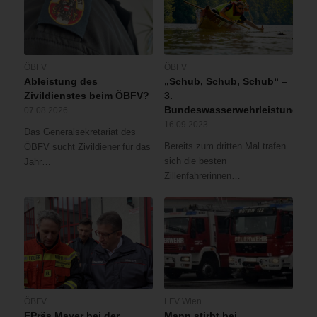
ÖBFV
ÖBFV
Ableistung des
„Schub, Schub, Schub“ –
Zivildienstes beim ÖBFV?
3.
Bundeswasserwehrleistungsbe
07.08.2026
16.09.2023
Das Generalsekretariat des
Bereits zum dritten Mal trafen
ÖBFV sucht Zivildiener für das
sich die besten
Jahr…
Zillenfahrerinnen…
ÖBFV
LFV Wien
FPräs Mayer bei der
Mann stirbt bei