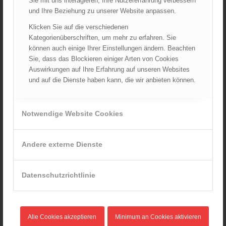
Sie mit uns interagieren, Ihre Nutzererfahrung verbessern
Wiener Sicherheitsfest 2024
und Ihre Beziehung zu unserer Website anpassen.
24.10.2024 - 10:02
Klicken Sie auf die verschiedenen
Wiener Feuerwehrmuseum bei der Lange Nacht der Museen
Kategorienüberschriften, um mehr zu erfahren. Sie
am 5. Oktober 2024
können auch einige Ihrer Einstellungen ändern. Beachten
01.10.2024 - 10:48
Sie, dass das Blockieren einiger Arten von Cookies
Dramatische Menschenrettung bei Zimmerbrand
Auswirkungen auf Ihre Erfahrung auf unseren Websites
08.09.2024 - 11:36
und auf die Dienste haben kann, die wir anbieten können.
Wiener Feuerwehrfest 2024
20.08.2024 - 13:55
Notwendige Website Cookies
Andere externe Dienste
ARCHIV
August 2026
Datenschutzrichtlinie
Juli 2026
Juni 2026
Mai 2026
April 2026
Alle Cookies akzeptieren
Minimum an Cookies aktivieren