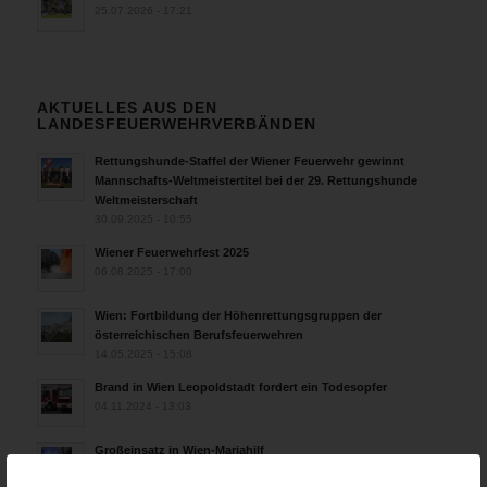
25.07.2026 - 17:21
AKTUELLES AUS DEN
LANDESFEUERWEHRVERBÄNDEN
Rettungshunde-Staffel der Wiener Feuerwehr gewinnt
Mannschafts-Weltmeistertitel bei der 29. Rettungshunde
Weltmeisterschaft
30.09.2025 - 10:55
Wiener Feuerwehrfest 2025
06.08.2025 - 17:00
Wien: Fortbildung der Höhenrettungsgruppen der
österreichischen Berufsfeuerwehren
14.05.2025 - 15:08
Brand in Wien Leopoldstadt fordert ein Todesopfer
04.11.2024 - 13:03
Großeinsatz in Wien-Mariahilf
28.10.2024 - 11:13