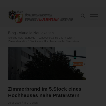
Blog - Aktuelle Neuigkeiten
Sie sind hier:
Startseite
/
Landesverbände
/
LFV Wien
/
Zimmerbrand im 5.Stock eines Hochhauses nahe Praterstern
Zimmerbrand im 5.Stock eines
Hochhauses nahe Praterstern
/
26.08.2016
in
LFV Wien