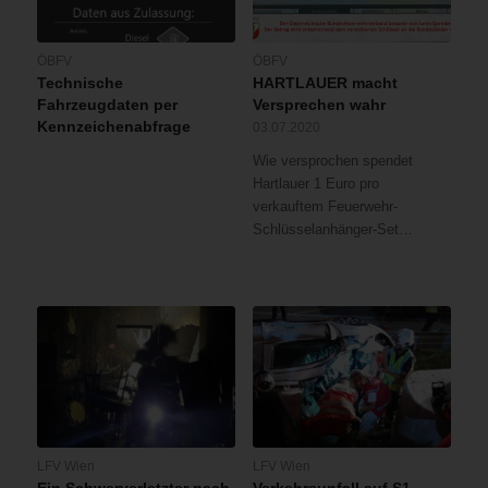
ÖBFV
ÖBFV
Technische
HARTLAUER macht
Fahrzeugdaten per
Versprechen wahr
Kennzeichenabfrage
03.07.2020
Wie versprochen spendet
Hartlauer 1 Euro pro
verkauftem Feuerwehr-
Schlüsselanhänger-Set…
LFV Wien
LFV Wien