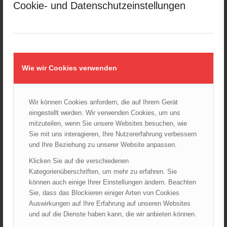
Cookie- und Datenschutzeinstellungen
Kellerbrand in Wien Meidling mit Todesfolge
25.10.2024 - 10:02
Wiener Sicherheitsfest 2024
24.10.2024 - 10:02
Wie wir Cookies verwenden
Wiener Feuerwehrmuseum bei der Lange Nacht der Museen
am 5. Oktober 2024
01.10.2024 - 10:48
Wir können Cookies anfordern, die auf Ihrem Gerät
Dramatische Menschenrettung bei Zimmerbrand
eingestellt werden. Wir verwenden Cookies, um uns
08.09.2024 - 11:36
mitzuteilen, wenn Sie unsere Websites besuchen, wie
Sie mit uns interagieren, Ihre Nutzererfahrung verbessern
Wiener Feuerwehrfest 2024
20.08.2024 - 13:55
und Ihre Beziehung zu unserer Website anpassen.
Klicken Sie auf die verschiedenen
Kategorienüberschriften, um mehr zu erfahren. Sie
können auch einige Ihrer Einstellungen ändern. Beachten
ARCHIV
Sie, dass das Blockieren einiger Arten von Cookies
August 2026
Auswirkungen auf Ihre Erfahrung auf unseren Websites
und auf die Dienste haben kann, die wir anbieten können.
Juli 2026