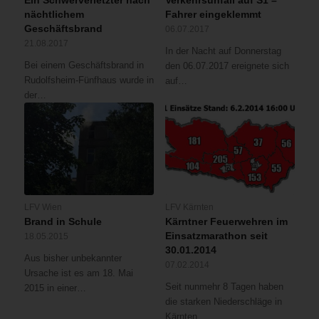
Ein Schwerverletzter nach
Verkehrsunfall auf S1 –
nächtlichem
Fahrer eingeklemmt
Geschäftsbrand
06.07.2017
21.08.2017
In der Nacht auf Donnerstag
Bei einem Geschäftsbrand in
den 06.07.2017 ereignete sich
Rudolfsheim-Fünfhaus wurde in
auf…
der…
LFV Wien
LFV Kärnten
Brand in Schule
Kärntner Feuerwehren im
Einsatzmarathon seit
18.05.2015
30.01.2014
Aus bisher unbekannter
07.02.2014
Ursache ist es am 18. Mai
Seit nunmehr 8 Tagen haben
2015 in einer…
die starken Niederschläge in
Kärnten…