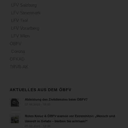
LFV Salzburg
LFV Steiermark
LFV Tirol
LFV Vorarlberg
LFV Wien
ÖBFV
Corona
ÖFKAD
TRVB-AK
AKTUELLES AUS DEM ÖBFV
Ableistung des Zivildienstes beim ÖBFV?
07.08.2026 - 10:00
Rotes Kreuz & ÖBFV warnen vor Extremhitze: „Mensch und
Umwelt in Gefahr – bleiben Sie achtsam!“
05.08.2026 - 12:38