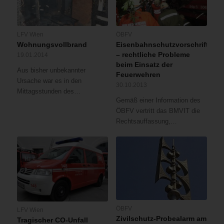
LFV Wien
ÖBFV
Wohnungsvollbrand
Eisenbahnschutzvorschriften
– rechtliche Probleme
19.01.2014
beim Einsatz der
Aus bisher unbekannter
Feuerwehren
Ursache war es in den
30.10.2013
Mittagsstunden des…
Gemäß einer Information des
ÖBFV vertritt das BMVIT die
Rechtsauffassung,…
ÖBFV
LFV Wien
Zivilschutz-Probealarm am
Tragischer CO-Unfall