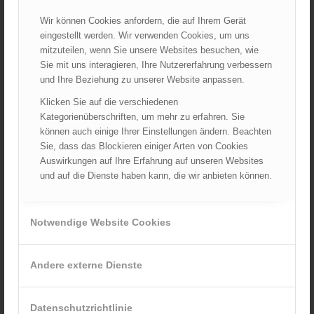
ARCHIV
Wir können Cookies anfordern, die auf Ihrem Gerät
eingestellt werden. Wir verwenden Cookies, um uns
August 2026
mitzuteilen, wenn Sie unsere Websites besuchen, wie
Juli 2026
Sie mit uns interagieren, Ihre Nutzererfahrung verbessern
Juni 2026
und Ihre Beziehung zu unserer Website anpassen.
Mai 2026
Klicken Sie auf die verschiedenen
April 2026
Kategorienüberschriften, um mehr zu erfahren. Sie
können auch einige Ihrer Einstellungen ändern. Beachten
März 2026
Sie, dass das Blockieren einiger Arten von Cookies
Februar 2026
Auswirkungen auf Ihre Erfahrung auf unseren Websites
Januar 2026
und auf die Dienste haben kann, die wir anbieten können.
Dezember 2025
November 2025
Notwendige Website Cookies
Oktober 2025
September 2025
Andere externe Dienste
August 2025
Juli 2025
Juni 2025
Datenschutzrichtlinie