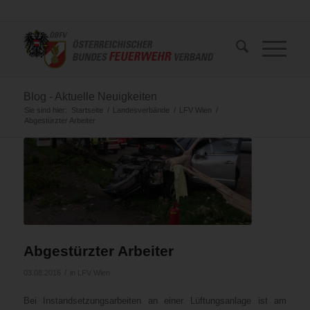
Blog - Aktuelle Neuigkeiten
Sie sind hier:
Startseite
/
Landesverbände
/
LFV Wien
/
Abgestürzter Arbeiter
Abgestürzter Arbeiter
/
03.08.2016
in
LFV Wien
Bei Instandsetzungsarbeiten an einer Lüftungsanlage ist am