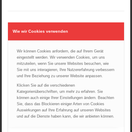
Wiener Sicherheitsfest 2024
24.10.2024 - 10:02
Wiener Feuerwehrmuseum bei der Lange Nacht der Museen
am 5. Oktober 2024
Wie wir Cookies verwenden
01.10.2024 - 10:48
Dramatische Menschenrettung bei Zimmerbrand
08.09.2024 - 11:36
Wir können Cookies anfordern, die auf Ihrem Gerät
eingestellt werden. Wir verwenden Cookies, um uns
Wiener Feuerwehrfest 2024
mitzuteilen, wenn Sie unsere Websites besuchen, wie
20.08.2024 - 13:55
Sie mit uns interagieren, Ihre Nutzererfahrung verbessern
und Ihre Beziehung zu unserer Website anpassen.
Klicken Sie auf die verschiedenen
Kategorienüberschriften, um mehr zu erfahren. Sie
ARCHIV
können auch einige Ihrer Einstellungen ändern. Beachten
August 2026
Sie, dass das Blockieren einiger Arten von Cookies
Juli 2026
Auswirkungen auf Ihre Erfahrung auf unseren Websites
und auf die Dienste haben kann, die wir anbieten können.
Juni 2026
Mai 2026