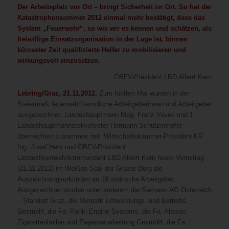
Der Arbeitsplatz vor Ort – bringt Sicherheit im Ort. So hat der
Katastrophensommer 2012 einmal mehr bestätigt, dass das
System „Feuerwehr“, so wie wir es kennen und schätzen, als
freiwillige Einsatzorganisation in der Lage ist, binnen
kürzester Zeit qualifizierte Helfer zu mobilisieren und
wirkungsvoll einzusetzen.
ÖBFV-Präsident LBD Albert Kern
Lebring/Graz, 21.11.2012.
Zum fünften Mal wurden in der
Steiermark feuerwehrfreundliche Arbeitgeberinnen und Arbeitgeber
ausgezeichnet. Landeshauptmann Mag. Franz Voves und 1.
Landeshauptmannstellvertreter Hermann Schützenhöfer
überreichten zusammen mit Wirtschaftskammer-Präsident KR
Ing. Josef Herk und ÖBFV-Präsident
Landesfeuerwehrkommandant LBD Albert Kern heute Vormittag
(21.11.2012) im Weißen Saal der Grazer Burg die
Auszeichnungsurkunden an 18 steirische Arbeitgeber.
Ausgezeichnet wurden unter anderem die Siemens AG Österreich
– Standort Graz, die Murpark Entwicklungs- und Betriebs
GesmbH, die Fa. Pankl Engine Systems, die Fa. Altesse
Zigarettenhüllen und Papierverarbeitung GesmbH, die Fa.