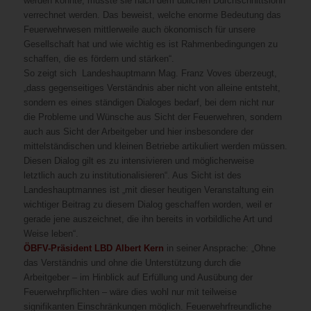
werden könnte, müsste sie nach dem üblichen Durchschnittslohn
verrechnet werden. Das beweist, welche enorme Bedeutung das
Feuerwehrwesen mittlerweile auch ökonomisch für unsere
Gesellschaft hat und wie wichtig es ist Rahmenbedingungen zu
schaffen, die es fördern und stärken“.
So zeigt sich Landeshauptmann Mag. Franz Voves überzeugt,
„dass gegenseitiges Verständnis aber nicht von alleine entsteht,
sondern es eines ständigen Dialoges bedarf, bei dem nicht nur
die Probleme und Wünsche aus Sicht der Feuerwehren, sondern
auch aus Sicht der Arbeitgeber und hier insbesondere der
mittelständischen und kleinen Betriebe artikuliert werden müssen.
Diesen Dialog gilt es zu intensivieren und möglicherweise
letztlich auch zu institutionalisieren“. Aus Sicht ist des
Landeshauptmannes ist „mit dieser heutigen Veranstaltung ein
wichtiger Beitrag zu diesem Dialog geschaffen worden, weil er
gerade jene auszeichnet, die ihn bereits in vorbildliche Art und
Weise leben“.
ÖBFV-Präsident LBD Albert Kern
in seiner Ansprache: „Ohne
das Verständnis und ohne die Unterstützung durch die
Arbeitgeber – im Hinblick auf Erfüllung und Ausübung der
Feuerwehrpflichten – wäre dies wohl nur mit teilweise
signifikanten Einschränkungen möglich. Feuerwehrfreundliche