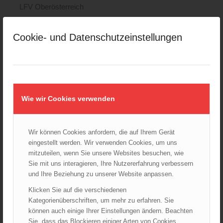
LFV Oberösterreich
LFV Salzburg
LFV Steiermark
Cookie- und Datenschutzeinstellungen
LFV Tirol
LFV Vorarlberg
LFV Wien
ÖBFV
Wie wir Cookies verwenden
Corona
ÖFKAD
TRVB-AK
Wir können Cookies anfordern, die auf Ihrem Gerät
eingestellt werden. Wir verwenden Cookies, um uns
mitzuteilen, wenn Sie unsere Websites besuchen, wie
Sie mit uns interagieren, Ihre Nutzererfahrung verbessern
AKTUELLES AUS DEM ÖBFV
und Ihre Beziehung zu unserer Website anpassen.
Rotes Kreuz & ÖBFV warnen vor Extremhitze: „Mensch und
Klicken Sie auf die verschiedenen
Umwelt in Gefahr – bleiben Sie achtsam!“
Kategorienüberschriften, um mehr zu erfahren. Sie
05.08.2026 - 12:38
können auch einige Ihrer Einstellungen ändern. Beachten
Hitzestress im Feuerwehreinsatz: Die Mannschaft im Blick
Sie, dass das Blockieren einiger Arten von Cookies