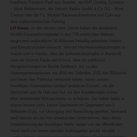
Kaufhaus Friedrich Partl aus Gamlitz, die AHT Cooling Systems
– Werk Rottenmann, die Veitsch Radex GmbH & Co OG – Werk
Trieben oder die Fa. Winkler Bäckerei-Konditorei und Cafe aus
dem südoststeirischen Fehring.
LH Voves:
„In den letzten zehn Jahren haben die annähernd
50.000 Feuerwehrmitglieder in den 779 steirischen Wehren,
insgesamt unglaubliche 56 Millionen freiwillig geleistete Arbeits-
und Einsatzstunden erbracht. Von der Hochwasserkatastrophe in
Gasen und in Haslau, über die Schneekatastrophe in Mariazell,
über die Stürme Paula und Emma, über die zahllosen
Hangrutschungen im Bezirk Feldbach, bis zu den
Starkregenereignissen, die 2010 die Sölktäler, 2011 das Wölzertal
und heuer das Paltental verwüstet haben, waren unsere
freiwilligen Feuerwehren landauf landab im Einsatz, um die
Menschen und ihr Hab und Gut vor den Auswirkungen immer
öfter eintretender Klimaextreme zu schützen. Sie haben dabei in
diesen letzten zehn Jahren Sachwerte im Gegenwert von 5
Milliarden Euro, vor Untergang und Vernichtung gerettet. Niemand
weiß besser als die hier anwesenden Unternehmer, dass diese
Arbeitsleistung der freiwilligen Helfer weder von der öffentlichen
Hand noch von einem privaten Auftraggeber jemals bezahlt