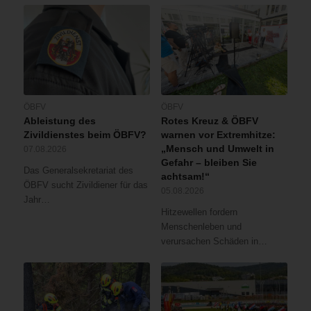
ÖBFV
ÖBFV
Ableistung des
Rotes Kreuz & ÖBFV
Zivildienstes beim ÖBFV?
warnen vor Extremhitze:
„Mensch und Umwelt in
07.08.2026
Gefahr – bleiben Sie
Das Generalsekretariat des
achtsam!“
ÖBFV sucht Zivildiener für das
05.08.2026
Jahr…
Hitzewellen fordern
Menschenleben und
verursachen Schäden in…