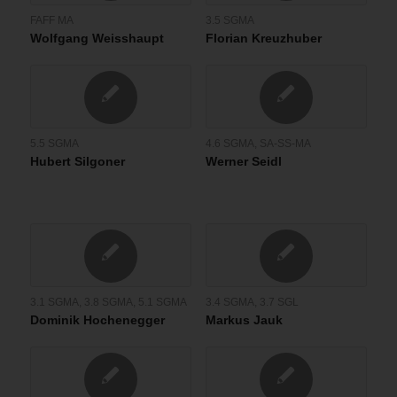
FAFF MA
3.5 SGMA
Wolfgang Weisshaupt
Florian Kreuzhuber
5.5 SGMA
4.6 SGMA
,
SA-SS-MA
Hubert Silgoner
Werner Seidl
3.1 SGMA
,
3.8 SGMA
,
5.1 SGMA
3.4 SGMA
,
3.7 SGL
Dominik Hochenegger
Markus Jauk