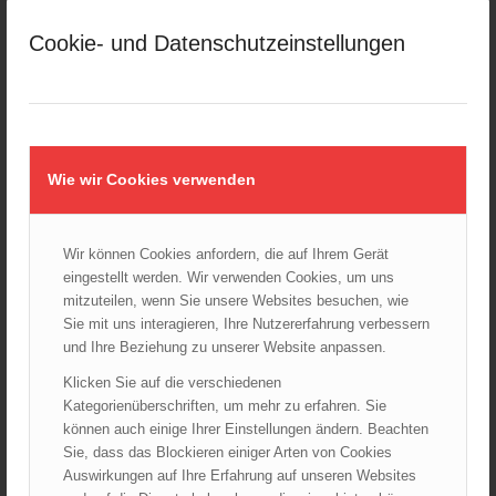
März 2025
Cookie- und Datenschutzeinstellungen
Februar 2025
Januar 2025
Dezember 2024
November 2024
Oktober 2024
Wie wir Cookies verwenden
September 2024
August 2024
Wir können Cookies anfordern, die auf Ihrem Gerät
Juli 2024
eingestellt werden. Wir verwenden Cookies, um uns
Juni 2024
mitzuteilen, wenn Sie unsere Websites besuchen, wie
Mai 2024
Sie mit uns interagieren, Ihre Nutzererfahrung verbessern
und Ihre Beziehung zu unserer Website anpassen.
April 2024
März 2024
Klicken Sie auf die verschiedenen
Kategorienüberschriften, um mehr zu erfahren. Sie
Februar 2024
können auch einige Ihrer Einstellungen ändern. Beachten
Januar 2024
Sie, dass das Blockieren einiger Arten von Cookies
Dezember 2023
Auswirkungen auf Ihre Erfahrung auf unseren Websites