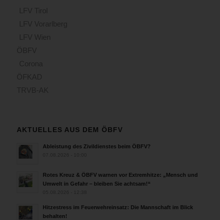
LFV Tirol
LFV Vorarlberg
LFV Wien
ÖBFV
Corona
ÖFKAD
TRVB-AK
AKTUELLES AUS DEM ÖBFV
Ableistung des Zivildienstes beim ÖBFV?
07.08.2026 - 10:00
Rotes Kreuz & ÖBFV warnen vor Extremhitze: „Mensch und
Umwelt in Gefahr – bleiben Sie achtsam!“
05.08.2026 - 12:38
Hitzestress im Feuerwehreinsatz: Die Mannschaft im Blick
behalten!