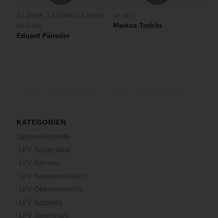
3.1 SGMA
,
3.2 SGMA
,
3.6 SGMA
,
SA-KF-L
Markus Trobits
SA-D-MA
Eduard Paireder
KATEGORIEN
Landesverbände
LFV Burgenland
LFV Kärnten
LFV Niederösterreich
LFV Oberösterreich
LFV Salzburg
LFV Steiermark