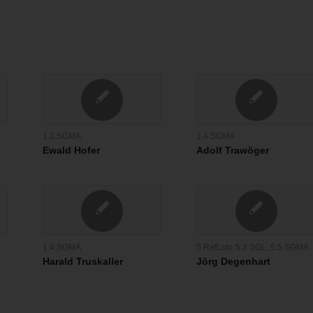
1.3 SGMA
1.4 SGMA
Ewald Hofer
Adolf Trawöger
1.4 SGMA
5 RefLstv
,
5.3 SGL
,
5.5 SGMA
Harald Truskaller
Jörg Degenhart