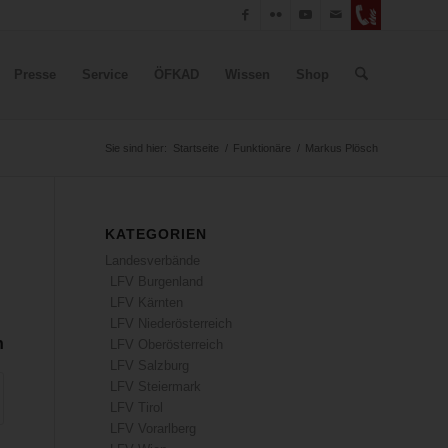
Presse
Service
ÖFKAD
Wissen
Shop
Sie sind hier:
Startseite
/
Funktionäre
/
Markus Plösch
KATEGORIEN
Landesverbände
LFV Burgenland
LFV Kärnten
LFV Niederösterreich
n
LFV Oberösterreich
LFV Salzburg
LFV Steiermark
LFV Tirol
LFV Vorarlberg