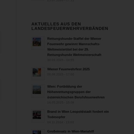
25.07.2026 - 17:21
AKTUELLES AUS DEN
LANDESFEUERWEHRVERBÄNDEN
Rettungshunde-Staffel der Wiener
Feuerwehr gewinnt Mannschafts-
Weltmeistertitel bei der 29.
Rettungshunde Weltmeisterschaft
30.09.2025 - 10:55
Wiener Feuerwehrfest 2025
06.08.2025 - 17:00
Wien: Fortbildung der
Höhenrettungsgruppen der
österreichischen Berufsfeuerwehren
14.05.2025 - 15:08
Brand in Wien Leopoldstadt fordert ein
Todesopfer
04.11.2024 - 13:03
Großeinsatz in Wien-Mariahilf