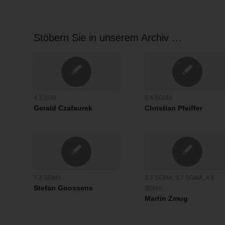
Stöbern Sie in unserem Archiv …
4.3 SGB
5.4 SGMA
Gerald Czafaurek
Christian Pfeiffer
7.3 SGMA
3.3 SGMA
,
3.7 SGMA
,
4.6
Stefan Goossens
SGMA
Martin Zmug