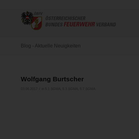
Blog - Aktuelle Neuigkeiten
Wolfgang Burtscher
/
03.06.2017
in
5.1 SGMA
,
5.3 SGMA
,
5.7 SGMA