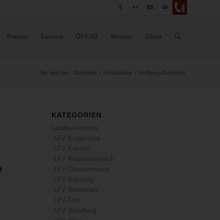
Presse
Service
ÖFKAD
Wissen
Shop
Sie sind hier:
Startseite
/
Funktionäre
/
Wolfgang Burtscher
KATEGORIEN
Landesverbände
LFV Burgenland
LFV Kärnten
LFV Niederösterreich
n
LFV Oberösterreich
LFV Salzburg
LFV Steiermark
LFV Tirol
LFV Vorarlberg