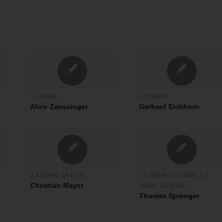
5.7 SGMA
3.4 SGMA
Alois Zaussinger
Gerhard Eichhorn
5.3 SGMA
,
SA-D-MA
7.1 SGMA
,
7.2 SGMA
,
7.3
Christian Mayer
SGMA
,
SA-D-MA
Thomas Sprenger