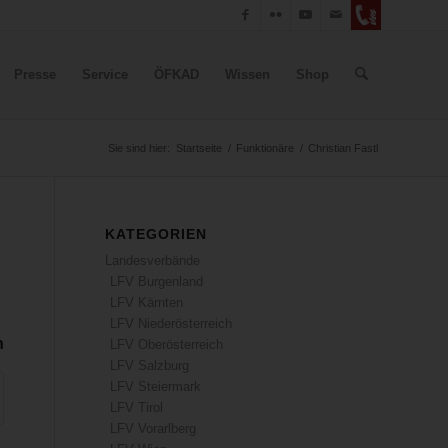
Presse
Service
ÖFKAD
Wissen
Shop
Sie sind hier:
Startseite
/
Funktionäre
/
Christian Fastl
KATEGORIEN
Landesverbände
LFV Burgenland
LFV Kärnten
LFV Niederösterreich
n
LFV Oberösterreich
LFV Salzburg
LFV Steiermark
LFV Tirol
LFV Vorarlberg