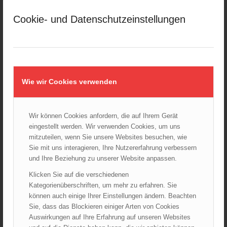
März 2025
Cookie- und Datenschutzeinstellungen
Februar 2025
Januar 2025
Dezember 2024
November 2024
Oktober 2024
Wie wir Cookies verwenden
September 2024
August 2024
Wir können Cookies anfordern, die auf Ihrem Gerät
Juli 2024
eingestellt werden. Wir verwenden Cookies, um uns
Juni 2024
mitzuteilen, wenn Sie unsere Websites besuchen, wie
Mai 2024
Sie mit uns interagieren, Ihre Nutzererfahrung verbessern
und Ihre Beziehung zu unserer Website anpassen.
April 2024
März 2024
Klicken Sie auf die verschiedenen
Kategorienüberschriften, um mehr zu erfahren. Sie
Februar 2024
können auch einige Ihrer Einstellungen ändern. Beachten
Januar 2024
Sie, dass das Blockieren einiger Arten von Cookies
Dezember 2023
Auswirkungen auf Ihre Erfahrung auf unseren Websites