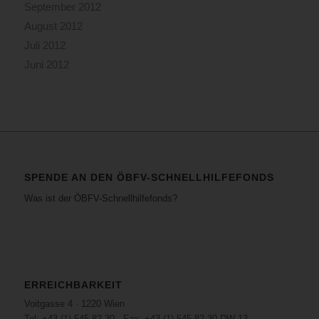
September 2012
August 2012
Juli 2012
Juni 2012
SPENDE AN DEN ÖBFV-SCHNELLHILFEFONDS
Was ist der ÖBFV-Schnellhilfefonds?
ERREICHBARKEIT
Voitgasse 4 · 1220 Wien
Tel: +43 (1) 545 82 30 · Fax: +43 (1) 545 82 30 DW 13