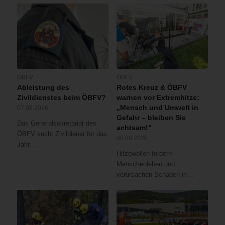
ÖBFV
ÖBFV
Ableistung des
Rotes Kreuz & ÖBFV
Zivildienstes beim ÖBFV?
warnen vor Extremhitze:
„Mensch und Umwelt in
07.08.2026
Gefahr – bleiben Sie
Das Generalsekretariat des
achtsam!“
ÖBFV sucht Zivildiener für das
05.08.2026
Jahr…
Hitzewellen fordern
Menschenleben und
verursachen Schäden in…