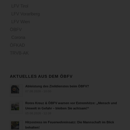
LFV Tirol
LFV Vorarlberg
LFV Wien
ÖBFV
Corona
ÖFKAD
TRVB-AK
AKTUELLES AUS DEM ÖBFV
Ableistung des Zivildienstes beim ÖBFV?
07.08.2026 - 10:00
Rotes Kreuz & ÖBFV warnen vor Extremhitze: „Mensch und
Umwelt in Gefahr – bleiben Sie achtsam!“
05.08.2026 - 12:38
Hitzestress im Feuerwehreinsatz: Die Mannschaft im Blick
behalten!