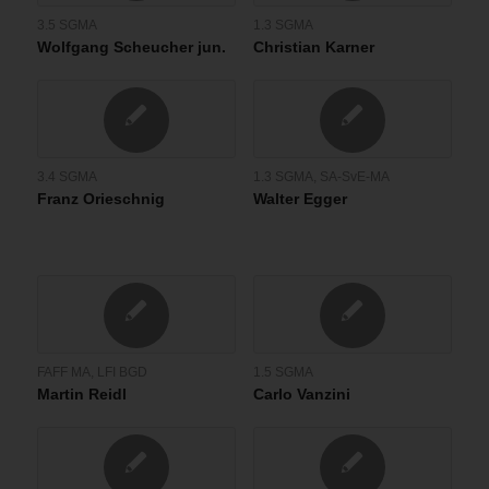
3.5 SGMA
1.3 SGMA
Wolfgang Scheucher jun.
Christian Karner
3.4 SGMA
1.3 SGMA
,
SA-SvE-MA
Franz Orieschnig
Walter Egger
FAFF MA
,
LFI BGD
1.5 SGMA
Martin Reidl
Carlo Vanzini