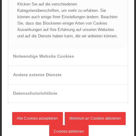
Klicken Sie auf die verschiedenen
Juli 2024
Kategorienüberschriften, um mehr zu erfahren. Sie
Juni 2024
können auch einige Ihrer Einstellungen ändern. Beachten
Mai 2024
Sie, dass das Blockieren einiger Arten von Cookies
Auswirkungen auf Ihre Erfahrung auf unseren Websites
April 2024
und auf die Dienste haben kann, die wir anbieten können.
März 2024
Februar 2024
Januar 2024
Notwendige Website Cookies
Dezember 2023
November 2023
Andere externe Dienste
Oktober 2023
September 2023
Datenschutzrichtlinie
August 2023
Juli 2023
Juni 2023
Alle Cookies akzeptieren
Minimum an Cookies aktivieren
Mai 2023
April 2023
Cookies ablehnen