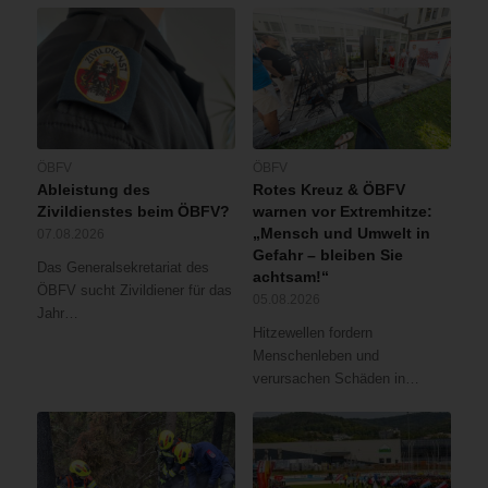
ÖBFV
ÖBFV
Ableistung des
Rotes Kreuz & ÖBFV
Zivildienstes beim ÖBFV?
warnen vor Extremhitze:
„Mensch und Umwelt in
07.08.2026
Gefahr – bleiben Sie
Das Generalsekretariat des
achtsam!“
ÖBFV sucht Zivildiener für das
05.08.2026
Jahr…
Hitzewellen fordern
Menschenleben und
verursachen Schäden in…