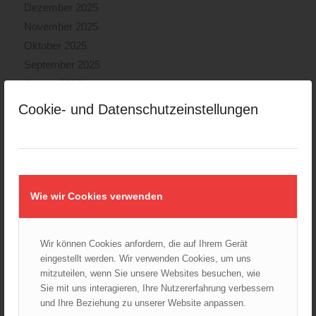
Dezember 2025
November 2025
Oktober 2025
September 2025
August 2025
Juli 2025
Cookie- und Datenschutzeinstellungen
Juni 2025
Mai 2025
April 2025
März 2025
Wie wir Cookies verwenden
Februar 2025
Januar 2025
Dezember 2024
Wir können Cookies anfordern, die auf Ihrem Gerät
November 2024
eingestellt werden. Wir verwenden Cookies, um uns
Oktober 2024
mitzuteilen, wenn Sie unsere Websites besuchen, wie
Sie mit uns interagieren, Ihre Nutzererfahrung verbessern
September 2024
und Ihre Beziehung zu unserer Website anpassen.
August 2024