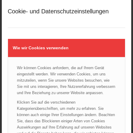
März 2025
Cookie- und Datenschutzeinstellungen
Februar 2025
Januar 2025
Dezember 2024
November 2024
Oktober 2024
Wie wir Cookies verwenden
September 2024
August 2024
Wir können Cookies anfordern, die auf Ihrem Gerät
Juli 2024
eingestellt werden. Wir verwenden Cookies, um uns
Juni 2024
mitzuteilen, wenn Sie unsere Websites besuchen, wie
Mai 2024
Sie mit uns interagieren, Ihre Nutzererfahrung verbessern
und Ihre Beziehung zu unserer Website anpassen.
April 2024
März 2024
Klicken Sie auf die verschiedenen
Kategorienüberschriften, um mehr zu erfahren. Sie
Februar 2024
können auch einige Ihrer Einstellungen ändern. Beachten
Januar 2024
Sie, dass das Blockieren einiger Arten von Cookies
Dezember 2023
Auswirkungen auf Ihre Erfahrung auf unseren Websites