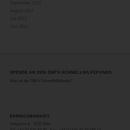
September 2012
August 2012
Juli 2012
Juni 2012
SPENDE AN DEN ÖBFV-SCHNELLHILFEFONDS
Was ist der ÖBFV-Schnellhilfefonds?
ERREICHBARKEIT
Voitgasse 4 · 1220 Wien
Tel: +43 (1) 545 82 30 · Fax: +43 (1) 545 82 30 DW 13