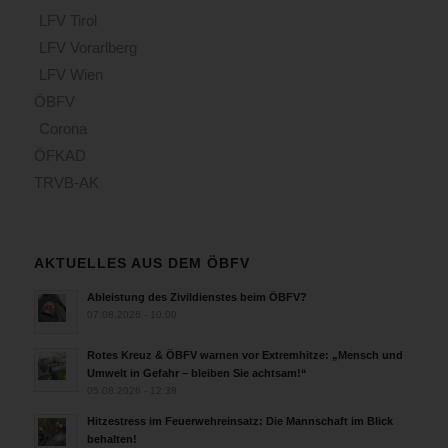
LFV Tirol
LFV Vorarlberg
LFV Wien
ÖBFV
Corona
ÖFKAD
TRVB-AK
AKTUELLES AUS DEM ÖBFV
Ableistung des Zivildienstes beim ÖBFV?
07.08.2026 - 10:00
Rotes Kreuz & ÖBFV warnen vor Extremhitze: „Mensch und
Umwelt in Gefahr – bleiben Sie achtsam!“
05.08.2026 - 12:38
Hitzestress im Feuerwehreinsatz: Die Mannschaft im Blick
behalten!