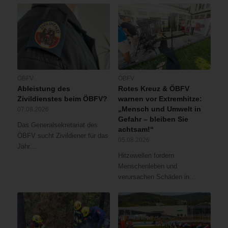
ÖBFV
ÖBFV
Ableistung des
Rotes Kreuz & ÖBFV
Zivildienstes beim ÖBFV?
warnen vor Extremhitze:
„Mensch und Umwelt in
07.08.2026
Gefahr – bleiben Sie
Das Generalsekretariat des
achtsam!“
ÖBFV sucht Zivildiener für das
05.08.2026
Jahr…
Hitzewellen fordern
Menschenleben und
verursachen Schäden in…