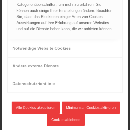
Juni 2024
Kategorienüberschriften, um mehr zu erfahren. Sie
Mai 2024
können auch einige Ihrer Einstellungen ändern. Beachten
Sie, dass das Blockieren einiger Arten von Cookies
April 2024
Auswirkungen auf Ihre Erfahrung auf unseren Websites
März 2024
und auf die Dienste haben kann, die wir anbieten können.
Februar 2024
Januar 2024
Notwendige Website Cookies
Dezember 2023
November 2023
Oktober 2023
Andere externe Dienste
September 2023
August 2023
Datenschutzrichtlinie
Juli 2023
Juni 2023
Mai 2023
Alle Cookies akzeptieren
Minimum an Cookies aktivieren
April 2023
März 2023
Cookies ablehnen
Februar 2023