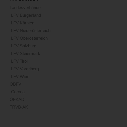
Landesverbände
LFV Burgenland
LFV Kärnten
LFV Niederösterreich
LFV Oberösterreich
LFV Salzburg
LFV Steiermark
LFV Tirol
LFV Vorarlberg
LFV Wien
ÖBFV
Corona
ÖFKAD
TRVB-AK