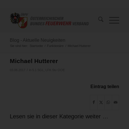
Blog - Aktuelle Neuigkeiten
Sie sind hier:
Startseite
/
Funktionäre
/
Michael Hutterer
Michael Hutterer
/
03.06.2017
in
5.1 SGL
,
LFK Stv OOE
Eintrag teilen
Lesen sie in dieser Kategorie weiter …