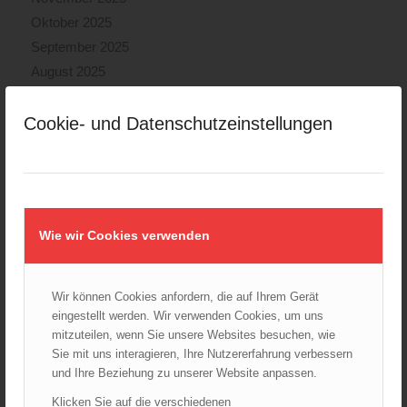
Oktober 2025
September 2025
August 2025
Juli 2025
Juni 2025
Cookie- und Datenschutzeinstellungen
Mai 2025
April 2025
März 2025
Februar 2025
Wie wir Cookies verwenden
Januar 2025
Dezember 2024
November 2024
Wir können Cookies anfordern, die auf Ihrem Gerät
eingestellt werden. Wir verwenden Cookies, um uns
Oktober 2024
mitzuteilen, wenn Sie unsere Websites besuchen, wie
September 2024
Sie mit uns interagieren, Ihre Nutzererfahrung verbessern
August 2024
und Ihre Beziehung zu unserer Website anpassen.
Juli 2024
Klicken Sie auf die verschiedenen