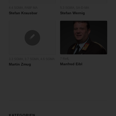
4.4 SGMA
,
FABF MA
5.3 SGMA
,
SA-D-MA
Stefan Krausbar
Stefan Wernig
7 RefL
3.3 SGMA
,
3.7 SGMA
,
4.6 SGMA
Manfred Eibl
Martin Zmug
KATEGORIEN