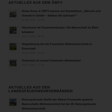
AKTUELLES AUS DEM ÖBFV
Rotes Kreuz & ÖBFV warnen vor Extremhitze: „Mensch und
Umwelt in Gefahr – bleiben Sie achtsam!“
05.08.2026 - 12:38
Hitzestress im Feuerwehreinsatz: Die Mannschaft im Blick
behalten!
30.07.2026 - 08:33
Siegerehrung bei der Feuerwehr-Weltmeisterschaft in
Eisenstadt
26.07.2026 - 13:39
Österreich ist erneut Feuerwehr-Weltmeister!
25.07.2026 - 17:21
AKTUELLES AUS DEN
LANDESFEUERWEHRVERBÄNDEN
Rettungshunde-Staffel der Wiener Feuerwehr gewinnt
Mannschafts-Weltmeistertitel bei der 29. Rettungshunde
Weltmeisterschaft