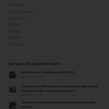
LFV Tirol
LFV Vorarlberg
LFV Wien
ÖBFV
Corona
ÖFKAD
TRVB-AK
AKTUELLES AUS DEM ÖBFV
Ableistung des Zivildienstes beim ÖBFV?
07.08.2026 - 10:00
Rotes Kreuz & ÖBFV warnen vor Extremhitze: „Mensch und
Umwelt in Gefahr – bleiben Sie achtsam!“
05.08.2026 - 12:38
Hitzestress im Feuerwehreinsatz: Die Mannschaft im Blick
behalten!