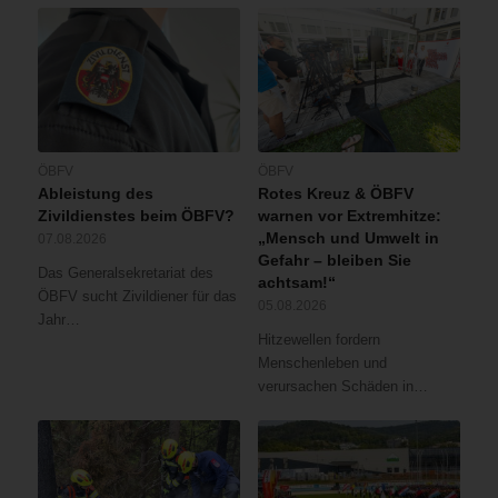
ÖBFV
ÖBFV
Ableistung des
Rotes Kreuz & ÖBFV
Zivildienstes beim ÖBFV?
warnen vor Extremhitze:
„Mensch und Umwelt in
07.08.2026
Gefahr – bleiben Sie
Das Generalsekretariat des
achtsam!“
ÖBFV sucht Zivildiener für das
05.08.2026
Jahr…
Hitzewellen fordern
Menschenleben und
verursachen Schäden in…