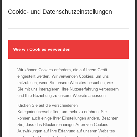
März 2025
Cookie- und Datenschutzeinstellungen
Februar 2025
Januar 2025
Dezember 2024
November 2024
Oktober 2024
Wie wir Cookies verwenden
September 2024
August 2024
Wir können Cookies anfordern, die auf Ihrem Gerät
Juli 2024
eingestellt werden. Wir verwenden Cookies, um uns
Juni 2024
mitzuteilen, wenn Sie unsere Websites besuchen, wie
Mai 2024
Sie mit uns interagieren, Ihre Nutzererfahrung verbessern
und Ihre Beziehung zu unserer Website anpassen.
April 2024
März 2024
Klicken Sie auf die verschiedenen
Kategorienüberschriften, um mehr zu erfahren. Sie
Februar 2024
können auch einige Ihrer Einstellungen ändern. Beachten
Januar 2024
Sie, dass das Blockieren einiger Arten von Cookies
Dezember 2023
Auswirkungen auf Ihre Erfahrung auf unseren Websites