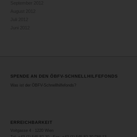
September 2012
August 2012
Juli 2012
Juni 2012
SPENDE AN DEN ÖBFV-SCHNELLHILFEFONDS
Was ist der ÖBFV-Schnellhilfefonds?
ERREICHBARKEIT
Voitgasse 4 · 1220 Wien
Tel: +43 (1) 545 82 30 · Fax: +43 (1) 545 82 30 DW 13