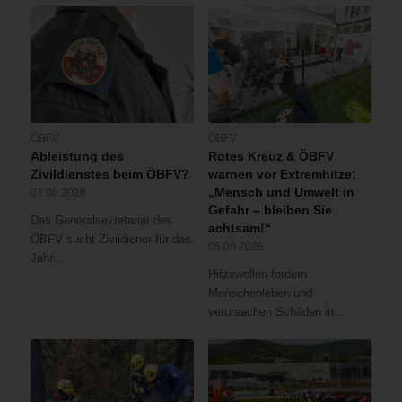
ÖBFV
ÖBFV
Ableistung des
Rotes Kreuz & ÖBFV
Zivildienstes beim ÖBFV?
warnen vor Extremhitze:
„Mensch und Umwelt in
07.08.2026
Gefahr – bleiben Sie
Das Generalsekretariat des
achtsam!“
ÖBFV sucht Zivildiener für das
05.08.2026
Jahr…
Hitzewellen fordern
Menschenleben und
verursachen Schäden in…