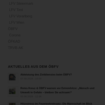
LFV Steiermark
LFV Tirol
LFV Vorarlberg
LFV Wien
ÖBFV
Corona
ÖFKAD
TRVB-AK
AKTUELLES AUS DEM ÖBFV
Ableistung des Zivildienstes beim ÖBFV?
07.08.2026 - 10:00
Rotes Kreuz & ÖBFV warnen vor Extremhitze: „Mensch und
Umwelt in Gefahr – bleiben Sie achtsam!“
05.08.2026 - 12:38
Hitzestress im Feuerwehreinsatz: Die Mannschaft im Blick