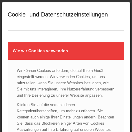
April 2025
März 2025
Cookie- und Datenschutzeinstellungen
Februar 2025
Januar 2025
Dezember 2024
November 2024
Wie wir Cookies verwenden
Oktober 2024
September 2024
August 2024
Wir können Cookies anfordern, die auf Ihrem Gerät
Juli 2024
eingestellt werden. Wir verwenden Cookies, um uns
mitzuteilen, wenn Sie unsere Websites besuchen, wie
Juni 2024
Sie mit uns interagieren, Ihre Nutzererfahrung verbessern
Mai 2024
und Ihre Beziehung zu unserer Website anpassen.
April 2024
Klicken Sie auf die verschiedenen
März 2024
Kategorienüberschriften, um mehr zu erfahren. Sie
Februar 2024
können auch einige Ihrer Einstellungen ändern. Beachten
Januar 2024
Sie, dass das Blockieren einiger Arten von Cookies
Auswirkungen auf Ihre Erfahrung auf unseren Websites
Dezember 2023