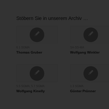
Stöbern Sie in unserem Archiv …
6.1 SGMA
SA-SS-MA
Thomas Gruber
Wolfgang Winkler
5.5 SGMA
,
5.7 SGMA
1.3 SGMA
Wolfgang Kinelly
Günter Prünner