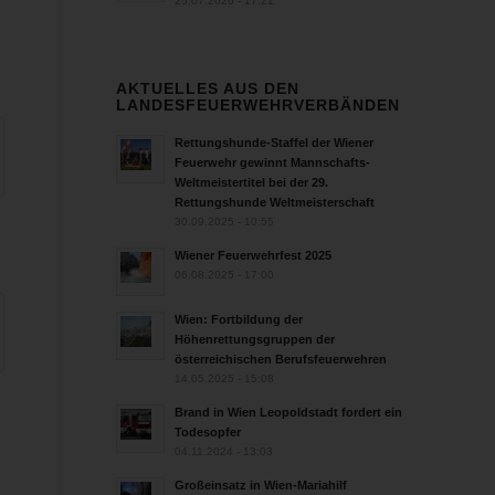
25.07.2026 - 17:21
AKTUELLES AUS DEN
LANDESFEUERWEHRVERBÄNDEN
Rettungshunde-Staffel der Wiener
Feuerwehr gewinnt Mannschafts-
Weltmeistertitel bei der 29.
Rettungshunde Weltmeisterschaft
30.09.2025 - 10:55
Wiener Feuerwehrfest 2025
06.08.2025 - 17:00
Wien: Fortbildung der
Höhenrettungsgruppen der
österreichischen Berufsfeuerwehren
14.05.2025 - 15:08
Brand in Wien Leopoldstadt fordert ein
Todesopfer
04.11.2024 - 13:03
Großeinsatz in Wien-Mariahilf