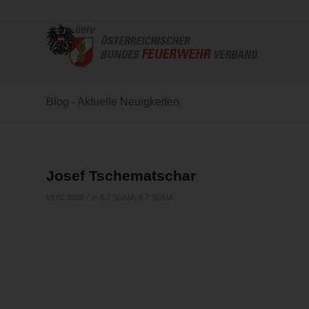
Blog - Aktuelle Neuigkeiten
Josef Tschematschar
/
03.02.2020
in
5.1 SGMA
,
5.7 SGMA