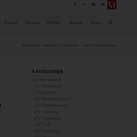
Presse
Service
ÖFKAD
Wissen
Shop
Sie sind hier:
Startseite
/
Funktionäre
/
Josef Tschematschar
KATEGORIEN
Landesverbände
LFV Burgenland
LFV Kärnten
LFV Niederösterreich
n
LFV Oberösterreich
LFV Salzburg
LFV Steiermark
LFV Tirol
LFV Vorarlberg