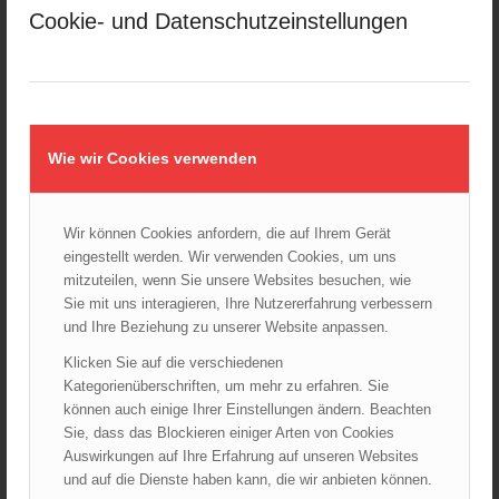
Februar 2025
Cookie- und Datenschutzeinstellungen
Januar 2025
Dezember 2024
November 2024
Oktober 2024
September 2024
Wie wir Cookies verwenden
August 2024
Juli 2024
Wir können Cookies anfordern, die auf Ihrem Gerät
Juni 2024
eingestellt werden. Wir verwenden Cookies, um uns
Mai 2024
mitzuteilen, wenn Sie unsere Websites besuchen, wie
Sie mit uns interagieren, Ihre Nutzererfahrung verbessern
April 2024
und Ihre Beziehung zu unserer Website anpassen.
März 2024
Klicken Sie auf die verschiedenen
Februar 2024
Kategorienüberschriften, um mehr zu erfahren. Sie
Januar 2024
können auch einige Ihrer Einstellungen ändern. Beachten
Dezember 2023
Sie, dass das Blockieren einiger Arten von Cookies
Auswirkungen auf Ihre Erfahrung auf unseren Websites
November 2023
und auf die Dienste haben kann, die wir anbieten können.
Oktober 2023