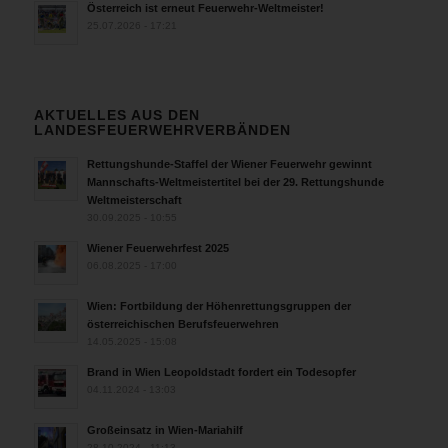
Österreich ist erneut Feuerwehr-Weltmeister!
25.07.2026 - 17:21
AKTUELLES AUS DEN
LANDESFEUERWEHRVERBÄNDEN
Rettungshunde-Staffel der Wiener Feuerwehr gewinnt
Mannschafts-Weltmeistertitel bei der 29. Rettungshunde
Weltmeisterschaft
30.09.2025 - 10:55
Wiener Feuerwehrfest 2025
06.08.2025 - 17:00
Wien: Fortbildung der Höhenrettungsgruppen der
österreichischen Berufsfeuerwehren
14.05.2025 - 15:08
Brand in Wien Leopoldstadt fordert ein Todesopfer
04.11.2024 - 13:03
Großeinsatz in Wien-Mariahilf
28.10.2024 - 11:13