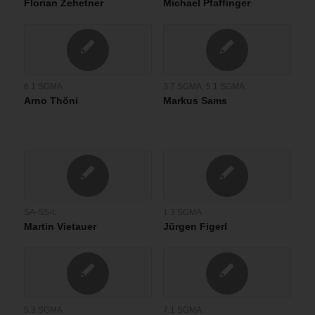
Florian Zehetner
Michael Pfaffinger
6.1 SGMA
3.7 SGMA
,
5.1 SGMA
Arno Thöni
Markus Sams
SA-SS-L
1.3 SGMA
Martin Vietauer
Jürgen Figerl
5.3 SGMA
7.1 SGMA