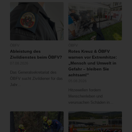
ÖBFV
ÖBFV
Ableistung des
Rotes Kreuz & ÖBFV
Zivildienstes beim ÖBFV?
warnen vor Extremhitze:
„Mensch und Umwelt in
07.08.2026
Gefahr – bleiben Sie
Das Generalsekretariat des
achtsam!“
ÖBFV sucht Zivildiener für das
05.08.2026
Jahr…
Hitzewellen fordern
Menschenleben und
verursachen Schäden in…