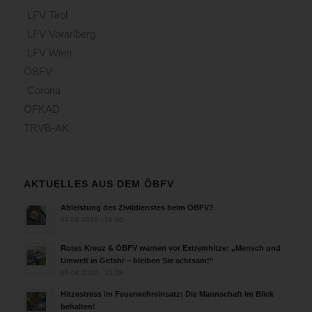
LFV Tirol
LFV Vorarlberg
LFV Wien
ÖBFV
Corona
ÖFKAD
TRVB-AK
AKTUELLES AUS DEM ÖBFV
Ableistung des Zivildienstes beim ÖBFV?
07.08.2026 - 10:00
Rotes Kreuz & ÖBFV warnen vor Extremhitze: „Mensch und
Umwelt in Gefahr – bleiben Sie achtsam!“
05.08.2026 - 12:38
Hitzestress im Feuerwehreinsatz: Die Mannschaft im Blick
behalten!