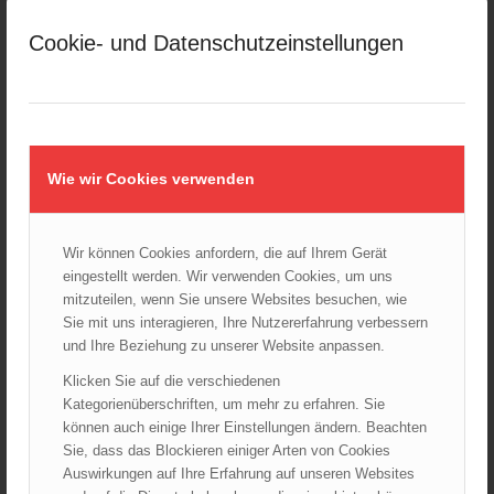
März 2025
Cookie- und Datenschutzeinstellungen
Februar 2025
Januar 2025
Dezember 2024
November 2024
Oktober 2024
Wie wir Cookies verwenden
September 2024
August 2024
Wir können Cookies anfordern, die auf Ihrem Gerät
Juli 2024
eingestellt werden. Wir verwenden Cookies, um uns
Juni 2024
mitzuteilen, wenn Sie unsere Websites besuchen, wie
Mai 2024
Sie mit uns interagieren, Ihre Nutzererfahrung verbessern
und Ihre Beziehung zu unserer Website anpassen.
April 2024
März 2024
Klicken Sie auf die verschiedenen
Kategorienüberschriften, um mehr zu erfahren. Sie
Februar 2024
können auch einige Ihrer Einstellungen ändern. Beachten
Januar 2024
Sie, dass das Blockieren einiger Arten von Cookies
Dezember 2023
Auswirkungen auf Ihre Erfahrung auf unseren Websites