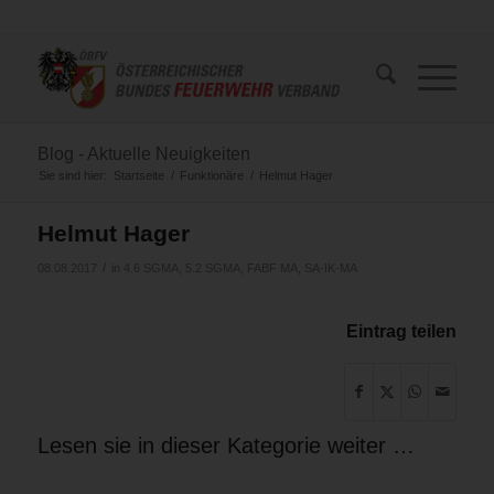
Blog - Aktuelle Neuigkeiten
Sie sind hier:
Startseite
/
Funktionäre
/
Helmut Hager
Helmut Hager
/
08.08.2017
in
4.6 SGMA
,
5.2 SGMA
,
FABF MA
,
SA-IK-MA
Eintrag teilen
Lesen sie in dieser Kategorie weiter …