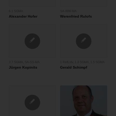
6.1 SGMA
SA-WW-MA
Alexander Hofer
Werenfried Rulofs
3.7 SGMA
,
SA-SS-MA
1 RefLstv
,
1.3 SGMA
,
1.5 SGMA
Jürgen Kopinits
Gerald Schimpf