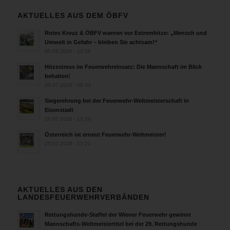
AKTUELLES AUS DEM ÖBFV
Rotes Kreuz & ÖBFV warnen vor Extremhitze: „Mensch und
Umwelt in Gefahr – bleiben Sie achtsam!“
05.08.2026 - 12:38
Hitzestress im Feuerwehreinsatz: Die Mannschaft im Blick
behalten!
30.07.2026 - 08:33
Siegerehrung bei der Feuerwehr-Weltmeisterschaft in
Eisenstadt
26.07.2026 - 13:39
Österreich ist erneut Feuerwehr-Weltmeister!
25.07.2026 - 17:21
AKTUELLES AUS DEN
LANDESFEUERWEHRVERBÄNDEN
Rettungshunde-Staffel der Wiener Feuerwehr gewinnt
Mannschafts-Weltmeistertitel bei der 29. Rettungshunde