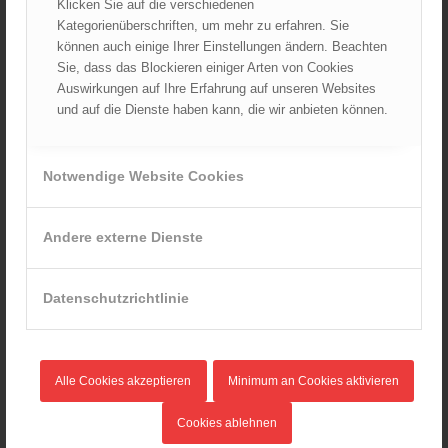
Juli 2024
Klicken Sie auf die verschiedenen
Kategorienüberschriften, um mehr zu erfahren. Sie
Juni 2024
können auch einige Ihrer Einstellungen ändern. Beachten
Mai 2024
Sie, dass das Blockieren einiger Arten von Cookies
April 2024
Auswirkungen auf Ihre Erfahrung auf unseren Websites
März 2024
und auf die Dienste haben kann, die wir anbieten können.
Februar 2024
Januar 2024
Notwendige Website Cookies
Dezember 2023
November 2023
Andere externe Dienste
Oktober 2023
September 2023
Datenschutzrichtlinie
August 2023
Juli 2023
Juni 2023
Mai 2023
Alle Cookies akzeptieren
Minimum an Cookies aktivieren
April 2023
Cookies ablehnen
März 2023