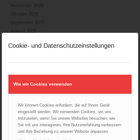
November 2025
Oktober 2025
September 2025
August 2025
Juli 2025
Cookie- und Datenschutzeinstellungen
Juni 2025
Mai 2025
April 2025
März 2025
Februar 2025
Wie wir Cookies verwenden
Januar 2025
Dezember 2024
Wir können Cookies anfordern, die auf Ihrem Gerät
November 2024
eingestellt werden. Wir verwenden Cookies, um uns
Oktober 2024
mitzuteilen, wenn Sie unsere Websites besuchen, wie
September 2024
Sie mit uns interagieren, Ihre Nutzererfahrung verbessern
und Ihre Beziehung zu unserer Website anpassen.
August 2024