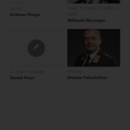
3 RefL
,
3.1 SGMA
,
3.5 SGMA
,
3.7
1.3 SGL
Andreas Rieger
SGMA
Willibald Wurzinger
LFK NOE
2.1 SGMA
,
2.3 SGMA
Dietmar Fahrafellner
Gerald Peter