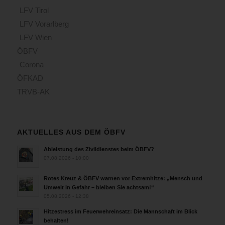
LFV Tirol
LFV Vorarlberg
LFV Wien
ÖBFV
Corona
ÖFKAD
TRVB-AK
AKTUELLES AUS DEM ÖBFV
Ableistung des Zivildienstes beim ÖBFV?
07.08.2026 - 10:00
Rotes Kreuz & ÖBFV warnen vor Extremhitze: „Mensch und
Umwelt in Gefahr – bleiben Sie achtsam!“
05.08.2026 - 12:38
Hitzestress im Feuerwehreinsatz: Die Mannschaft im Blick
behalten!