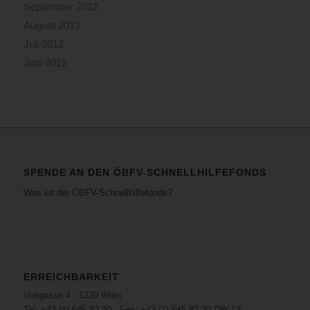
September 2012
August 2012
Juli 2012
Juni 2012
SPENDE AN DEN ÖBFV-SCHNELLHILFEFONDS
Was ist der ÖBFV-Schnellhilfefonds?
ERREICHBARKEIT
Voitgasse 4 · 1220 Wien
Tel: +43 (1) 545 82 30 · Fax: +43 (1) 545 82 30 DW 13