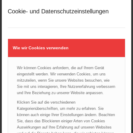
März 2025
Cookie- und Datenschutzeinstellungen
Februar 2025
Januar 2025
Dezember 2024
November 2024
Oktober 2024
Wie wir Cookies verwenden
September 2024
August 2024
Wir können Cookies anfordern, die auf Ihrem Gerät
Juli 2024
eingestellt werden. Wir verwenden Cookies, um uns
Juni 2024
mitzuteilen, wenn Sie unsere Websites besuchen, wie
Mai 2024
Sie mit uns interagieren, Ihre Nutzererfahrung verbessern
und Ihre Beziehung zu unserer Website anpassen.
April 2024
März 2024
Klicken Sie auf die verschiedenen
Kategorienüberschriften, um mehr zu erfahren. Sie
Februar 2024
können auch einige Ihrer Einstellungen ändern. Beachten
Januar 2024
Sie, dass das Blockieren einiger Arten von Cookies
Dezember 2023
Auswirkungen auf Ihre Erfahrung auf unseren Websites