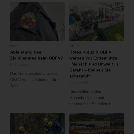
ÖBFV
ÖBFV
Ableistung des
Rotes Kreuz & ÖBFV
Zivildienstes beim ÖBFV?
warnen vor Extremhitze:
„Mensch und Umwelt in
07.08.2026
Gefahr – bleiben Sie
Das Generalsekretariat des
achtsam!“
ÖBFV sucht Zivildiener für das
05.08.2026
Jahr…
Hitzewellen fordern
Menschenleben und
verursachen Schäden in…