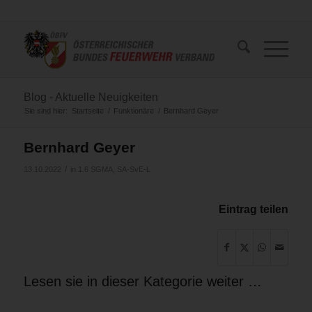
Blog - Aktuelle Neuigkeiten
Sie sind hier:
Startseite
/
Funktionäre
/
Bernhard Geyer
Bernhard Geyer
/
13.10.2022
in
1.6 SGMA
,
SA-SvE-L
Eintrag teilen
Lesen sie in dieser Kategorie weiter …