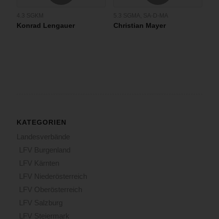
4.3 SGKM
5.3 SGMA
,
SA-D-MA
Konrad Lengauer
Christian Mayer
KATEGORIEN
Landesverbände
LFV Burgenland
LFV Kärnten
LFV Niederösterreich
LFV Oberösterreich
LFV Salzburg
LFV Steiermark