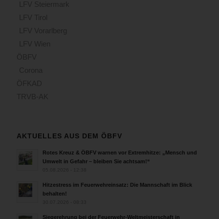
LFV Steiermark
LFV Tirol
LFV Vorarlberg
LFV Wien
ÖBFV
Corona
ÖFKAD
TRVB-AK
AKTUELLES AUS DEM ÖBFV
Rotes Kreuz & ÖBFV warnen vor Extremhitze: „Mensch und
Umwelt in Gefahr – bleiben Sie achtsam!“
05.08.2026 - 12:38
Hitzestress im Feuerwehreinsatz: Die Mannschaft im Blick
behalten!
30.07.2026 - 08:33
Siegerehrung bei der Feuerwehr-Weltmeisterschaft in