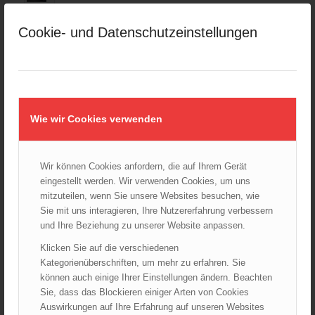
Großeinsatz in Wien-Mariahilf
Cookie- und Datenschutzeinstellungen
28.10.2024 - 11:13
Kellerbrand in Wien Meidling mit Todesfolge
25.10.2024 - 10:02
Wiener Sicherheitsfest 2024
Wie wir Cookies verwenden
24.10.2024 - 10:02
Wiener Feuerwehrmuseum bei der Lange Nacht der Museen
am 5. Oktober 2024
Wir können Cookies anfordern, die auf Ihrem Gerät
01.10.2024 - 10:48
eingestellt werden. Wir verwenden Cookies, um uns
Dramatische Menschenrettung bei Zimmerbrand
mitzuteilen, wenn Sie unsere Websites besuchen, wie
08.09.2024 - 11:36
Sie mit uns interagieren, Ihre Nutzererfahrung verbessern
und Ihre Beziehung zu unserer Website anpassen.
Wiener Feuerwehrfest 2024
Klicken Sie auf die verschiedenen
20.08.2024 - 13:55
Kategorienüberschriften, um mehr zu erfahren. Sie
können auch einige Ihrer Einstellungen ändern. Beachten
Sie, dass das Blockieren einiger Arten von Cookies
Auswirkungen auf Ihre Erfahrung auf unseren Websites
ARCHIV