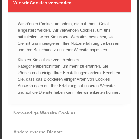
Wie wir Cookies verwenden
Wiener Feuerwehrfest 2024
20.08.2024 - 13:55
Wir können Cookies anfordern, die auf Ihrem Gerät
eingestellt werden. Wir verwenden Cookies, um uns
mitzuteilen, wenn Sie unsere Websites besuchen, wie
ARCHIV
Sie mit uns interagieren, Ihre Nutzererfahrung verbessern
August 2026
und Ihre Beziehung zu unserer Website anpassen.
Juli 2026
Klicken Sie auf die verschiedenen
Juni 2026
Kategorienüberschriften, um mehr zu erfahren. Sie
Mai 2026
können auch einige Ihrer Einstellungen ändern. Beachten
Sie, dass das Blockieren einiger Arten von Cookies
April 2026
Auswirkungen auf Ihre Erfahrung auf unseren Websites
März 2026
und auf die Dienste haben kann, die wir anbieten können.
Februar 2026
Januar 2026
Notwendige Website Cookies
Dezember 2025
November 2025
Oktober 2025
Andere externe Dienste
September 2025