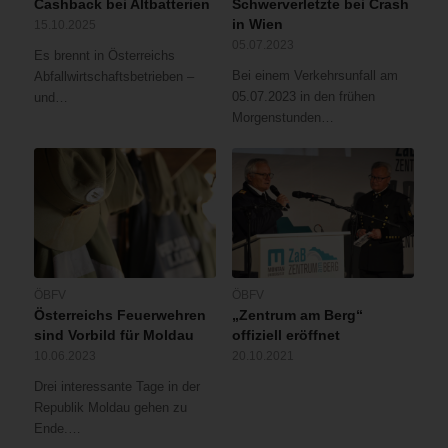
Cashback bei Altbatterien
Schwerverletzte bei Crash
in Wien
15.10.2025
05.07.2023
Es brennt in Österreichs
Bei einem Verkehrsunfall am
Abfallwirtschaftsbetrieben –
05.07.2023 in den frühen
und…
Morgenstunden…
ÖBFV
ÖBFV
Österreichs Feuerwehren
„Zentrum am Berg“
sind Vorbild für Moldau
offiziell eröffnet
10.06.2023
20.10.2021
Drei interessante Tage in der
Republik Moldau gehen zu
Ende.…