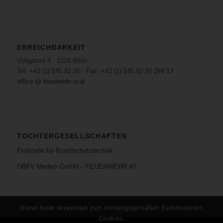
ERREICHBARKEIT
Voitgasse 4 · 1220 Wien
Tel: +43 (1) 545 82 30 · Fax: +43 (1) 545 82 30 DW 13
office @ feuerwehr.or.at
TOCHTERGESELLSCHAFTEN
Prüfstelle für Brandschutztechnik
ÖBFV Medien GmbH – FEUERWEHR.AT
Diese Seite verwendet zum ordnungsgemäßen Funktionieren
Cookies.