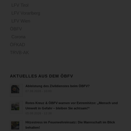
LFV Tirol
LFV Vorarlberg
LFV Wien
ÖBFV
Corona
ÖFKAD
TRVB-AK
AKTUELLES AUS DEM ÖBFV
Ableistung des Zivildienstes beim ÖBFV?
07.08.2026 - 10:00
Rotes Kreuz & ÖBFV warnen vor Extremhitze: „Mensch und
Umwelt in Gefahr – bleiben Sie achtsam!“
05.08.2026 - 12:38
Hitzestress im Feuerwehreinsatz: Die Mannschaft im Blick
behalten!