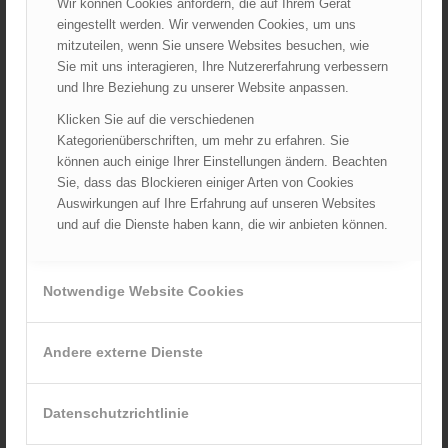
Wir können Cookies anfordern, die auf Ihrem Gerät
August 2026
eingestellt werden. Wir verwenden Cookies, um uns
Juli 2026
mitzuteilen, wenn Sie unsere Websites besuchen, wie
Juni 2026
Sie mit uns interagieren, Ihre Nutzererfahrung verbessern
Mai 2026
und Ihre Beziehung zu unserer Website anpassen.
April 2026
Klicken Sie auf die verschiedenen
März 2026
Kategorienüberschriften, um mehr zu erfahren. Sie
können auch einige Ihrer Einstellungen ändern. Beachten
Februar 2026
Sie, dass das Blockieren einiger Arten von Cookies
Januar 2026
Auswirkungen auf Ihre Erfahrung auf unseren Websites
Dezember 2025
und auf die Dienste haben kann, die wir anbieten können.
November 2025
Oktober 2025
Notwendige Website Cookies
September 2025
August 2025
Andere externe Dienste
Juli 2025
Juni 2025
Mai 2025
Datenschutzrichtlinie
April 2025