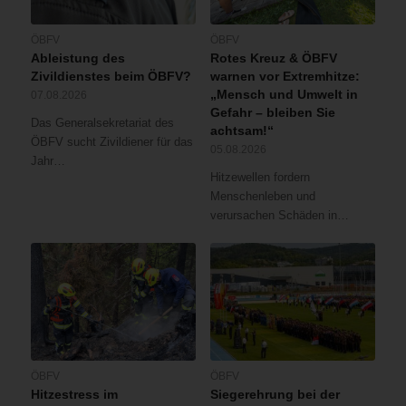
ÖBFV
ÖBFV
Ableistung des
Rotes Kreuz & ÖBFV
Zivildienstes beim ÖBFV?
warnen vor Extremhitze:
„Mensch und Umwelt in
07.08.2026
Gefahr – bleiben Sie
Das Generalsekretariat des
achtsam!“
ÖBFV sucht Zivildiener für das
05.08.2026
Jahr…
Hitzewellen fordern
Menschenleben und
verursachen Schäden in…
ÖBFV
ÖBFV
Hitzestress im
Siegerehrung bei der