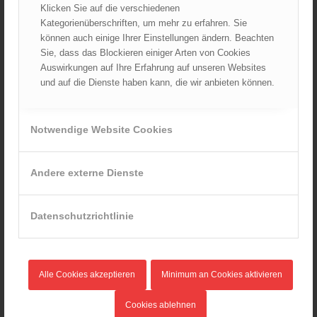
Klicken Sie auf die verschiedenen
01.10.2024 - 10:48
Kategorienüberschriften, um mehr zu erfahren. Sie
Dramatische Menschenrettung bei Zimmerbrand
können auch einige Ihrer Einstellungen ändern. Beachten
08.09.2024 - 11:36
Sie, dass das Blockieren einiger Arten von Cookies
Auswirkungen auf Ihre Erfahrung auf unseren Websites
Wiener Feuerwehrfest 2024
und auf die Dienste haben kann, die wir anbieten können.
20.08.2024 - 13:55
Notwendige Website Cookies
ARCHIV
August 2026
Andere externe Dienste
Juli 2026
Juni 2026
Datenschutzrichtlinie
Mai 2026
April 2026
März 2026
Alle Cookies akzeptieren
Minimum an Cookies aktivieren
Februar 2026
Januar 2026
Cookies ablehnen