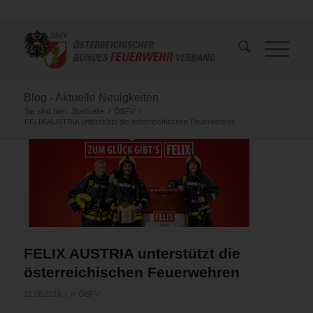
Blog - Aktuelle Neuigkeiten
Sie sind hier:
Startseite
/
ÖBFV
/
FELIX AUSTRIA unterstützt die österreichischen Feuerwehren
FELIX AUSTRIA unterstützt die
österreichischen Feuerwehren
/
31.08.2016
in
ÖBFV