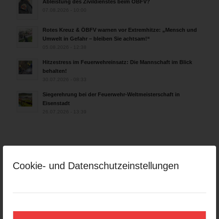
Ableistung des Zivildienstes beim ÖBFV?
07.08.2026 - 10:00
Rotes Kreuz & ÖBFV warnen vor Extremhitze: „Mensch und
Umwelt in Gefahr – bleiben Sie achtsam!“
05.08.2026 - 12:38
Hitzestress im Feuerwehreinsatz: Die Mannschaft im Blick
behalten!
30.07.2026 - 08:33
Siegerehrung bei der Feuerwehr-Weltmeisterschaft in
Eisenstadt
26.07.2026 - 13:39
AKTUELLES AUS DEN
LANDESFEUERWEHRVERBÄNDEN
Cookie- und Datenschutzeinstellungen
Rettungshunde-Staffel der Wiener Feuerwehr gewinnt
Mannschafts-Weltmeistertitel bei der 29. Rettungshunde
Weltmeisterschaft
30.09.2025 - 10:55
Wiener Feuerwehrfest 2025