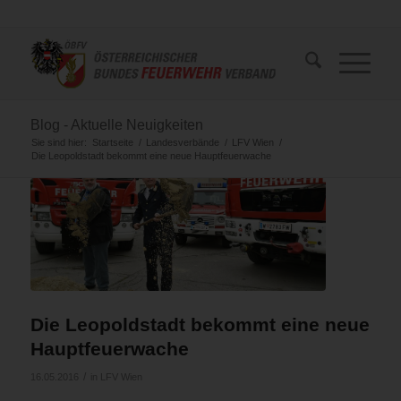
Blog - Aktuelle Neuigkeiten
Sie sind hier:
Startseite
/
Landesverbände
/
LFV Wien
/
Die Leopoldstadt bekommt eine neue Hauptfeuerwache
Die Leopoldstadt bekommt eine neue
Hauptfeuerwache
/
16.05.2016
in
LFV Wien