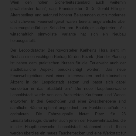
Wien den hohen Sicherheitsstandard auch weiterhin
gewährleisten kann“, sagt Branddirektor DI Dr. Gerald Hillinger.
Altersbedingt und aufgrund höherer Belastungen durch modernes
und schweres Feuerwehrgerät waren bereits ungefährliche aber
sanierungsbedürftige Schäden am Baukörper aufgetreten. Als
wirtschaftlich sinnvollste Variante hat sich ein Neubau
herausgestellt.
Der Leopoldstädter Bezirksvorsteher Karlheinz Hora sieht im
Neubau einen wichtigen Beitrag für den Bezirk: „Bei der Planung
ist neben dem praktischen Nutzen für die Feuerwehr auch der
städtebauliche Aspekt berücksichtigt worden. Das neue
Feuerwehrgebäude wird einen interessanten architektonischen
Akzent in der Leopoldstadt setzen und passt sich dabei
wunderbar in das Stadtbild ein.“ Die neue Hauptfeuerwache
Leopoldstadt wurde von den Architekten Kaufmann und Wanas
entworfen. In drei Geschoßen und einer Zwischenebene sind
sämtliche Räume optimal angeordnet, um Funktionsabläufe zu
optimieren. Die Fahrzeughalle bietet Platz für 23
Einsatzfahrzeuge, darunter auch jenen der Feuerwehrtaucher, die
in der Hauptfeuerwache Leopoldstadt stationiert sind. Ihnen
werden überdies ein neues Taucherbecken und eine Werkstatt für