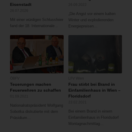
Eisenstadt
26.09.2022
26.07.2026
„Die Angst vor einem kalten
Mit einer würdigen Schlussfeier
Winter und explodierenden
fand der 18. Internationale…
Energiepreisen…
ÖBFV
LFV Wien
Teuerungen machen
Frau stirbt bei Brand in
Feuerwehren zu schaffen
Einfamilienhaus in Wien –
Floridsdorf
01.09.2021
23.02.2021
Nationalratspräsident Wolfgang
Bei einem Brand in einem
Sobotka diskutierte mit dem
Einfamilienhaus in Floridsdorf
Präsidium…
Montagnachmittag…