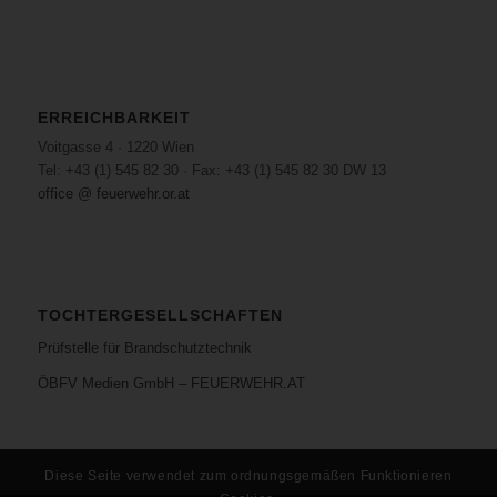
ERREICHBARKEIT
Voitgasse 4 · 1220 Wien
Tel: +43 (1) 545 82 30 · Fax: +43 (1) 545 82 30 DW 13
office @ feuerwehr.or.at
TOCHTERGESELLSCHAFTEN
Prüfstelle für Brandschutztechnik
ÖBFV Medien GmbH – FEUERWEHR.AT
Diese Seite verwendet zum ordnungsgemäßen Funktionieren