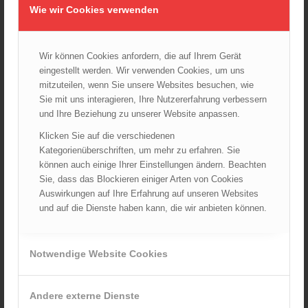
06.08.2025 - 17:00
Wie wir Cookies verwenden
Wien: Fortbildung der Höhenrettungsgruppen der
österreichischen Berufsfeuerwehren
Wir können Cookies anfordern, die auf Ihrem Gerät
14.05.2025 - 15:08
eingestellt werden. Wir verwenden Cookies, um uns
Brand in Wien Leopoldstadt fordert ein Todesopfer
mitzuteilen, wenn Sie unsere Websites besuchen, wie
04.11.2024 - 13:03
Sie mit uns interagieren, Ihre Nutzererfahrung verbessern
und Ihre Beziehung zu unserer Website anpassen.
Großeinsatz in Wien-Mariahilf
28.10.2024 - 11:13
Klicken Sie auf die verschiedenen
Kategorienüberschriften, um mehr zu erfahren. Sie
Kellerbrand in Wien Meidling mit Todesfolge
können auch einige Ihrer Einstellungen ändern. Beachten
25.10.2024 - 10:02
Sie, dass das Blockieren einiger Arten von Cookies
Auswirkungen auf Ihre Erfahrung auf unseren Websites
Wiener Sicherheitsfest 2024
und auf die Dienste haben kann, die wir anbieten können.
24.10.2024 - 10:02
Wiener Feuerwehrmuseum bei der Lange Nacht der Museen
Notwendige Website Cookies
am 5. Oktober 2024
01.10.2024 - 10:48
Dramatische Menschenrettung bei Zimmerbrand
Andere externe Dienste
08.09.2024 - 11:36