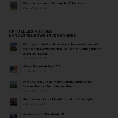
Österreich ist erneut Feuerwehr-Weltmeister!
zu
25.07.2026 - 17:21
verhindern,
bekämpft
und
gelöscht.
AKTUELLES AUS DEN
Anschließend
LANDESFEUERWEHRVERBÄNDEN
wurden
alle
Rettungshunde-Staffel der Wiener Feuerwehr gewinnt
Mannschafts-Weltmeistertitel bei der 29. Rettungshunde
Wohnungen
Weltmeisterschaft
kontrolliert
30.09.2025 - 10:55
und
das
Wiener Feuerwehrfest 2025
06.08.2025 - 17:00
Stiegenhaus
mittels
Wien: Fortbildung der Höhenrettungsgruppen der
Hochleistungslüfter
österreichischen Berufsfeuerwehren
druckbelüftet.
14.05.2025 - 15:08
Der
Wohnungsinhaber
Brand in Wien Leopoldstadt fordert ein Todesopfer
04.11.2024 - 13:03
der
Brandwohnung
Großeinsatz in Wien-Mariahilf
sowie