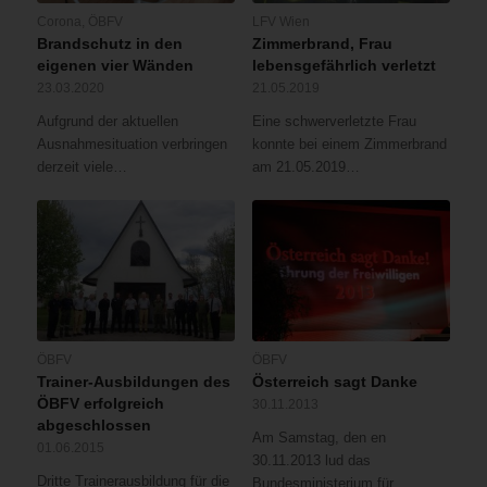
Rettungskräften
Corona
,
ÖBFV
LFV Wien
Brandschutz in den
Zimmerbrand, Frau
in
eigenen vier Wänden
lebensgefährlich verletzt
ein
23.03.2020
21.05.2019
Spital
gebracht.Am
Aufgrund der aktuellen
Eine schwerverletzte Frau
21.
Ausnahmesituation verbringen
konnte bei einem Zimmerbrand
Jänner
derzeit viele…
am 21.05.2019…
2015
Abends
ist
es
im
16.
Bezirk
zu
ÖBFV
ÖBFV
einem
Trainer-Ausbildungen des
Österreich sagt Danke
Zimmervollbrand
ÖBFV erfolgreich
30.11.2013
gekommen.
abgeschlossen
Bei
Am Samstag, den en
01.06.2015
unserer
30.11.2013 lud das
Ankunft
Dritte Trainerausbildung für die
Bundesministerium für…