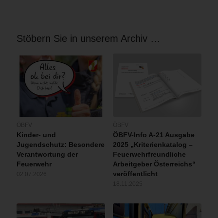
im
sogenannten
Innenangriff
Stöbern Sie in unserem Archiv …
unter
Atemschutz,
die
andere
Löschleitung
im
Außenangriff,
also
straßenseitig
ÖBFV
ÖBFV
um
Kinder- und
ÖBFV-Info A-21 Ausgabe
den
Jugendschutz: Besondere
2025 „Kriterienkatalog –
Überschlag
Verantwortung der
Feuerwehrfreundliche
zu
Feuerwehr
Arbeitgeber Österreichs“
verhindern,
veröffentlicht
02.07.2026
bekämpft
18.11.2025
und
gelöscht.
Anschließend