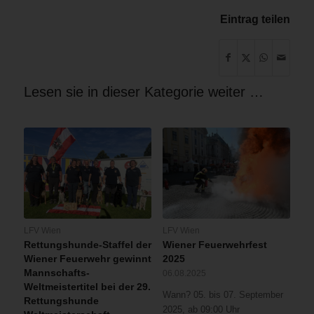
sogenannten
den
Wohnhauses
Jänner
gekommen.
dass
Innenangriff
Überschlag
Eintrag teilen
2015
die
unter
Abends
Gefahr
ist
bestand,
es
im
Lesen sie in dieser Kategorie weiter …
16.
Bezirk
zu
einem
Zimmervollbrand
gekommen.
Bei
unserer
Ankunft
war
LFV Wien
LFV Wien
der
Rettungshunde-Staffel der
Wiener Feuerwehrfest
Brand
Wiener Feuerwehr gewinnt
2025
bereits
Mannschafts-
06.08.2025
so
Weltmeistertitel bei der 29.
Wann? 05. bis 07. September
weit
Rettungshunde
2025, ab 09:00 Uhr
fortgeschritten,