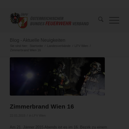
Blog - Aktuelle Neuigkeiten
Sie sind hier:
Startseite
/
Landesverbände
/
LFV Wien
/
Zimmerbrand Wien 16
Zimmerbrand Wien 16
/
22.01.2015
in
LFV Wien
Am 21. Jänner 2015 Abends ist es im 16. Bezirk zu einem