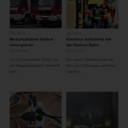
wurden
alle
Wohnungen
kontrolliert
und
das
LFV Wien
LFV Wien
Stiegenhaus
Motorradfahrer tödlich
Kleinbus kollidierte mit
mittels
verunglückt
der Badner Bahn
Hochleistungslüfter
22.06.2022
29.07.2021
druckbelüftet.
Am Gumpendorfer Gürtel, vor
Bei einem Verkehrsunfall bei
Der
der Hauptfeuerwache Mariahilf
dem ein Lieferwagen und eine
Wohnungsinhaber
kam…
Garnitur…
der
Brandwohnung
sowie
eine
weitere
Bewohnerin
des
Wohnhauseswurden
von
den