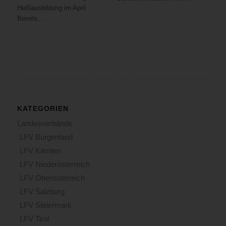
war
Heißausbildung im April
der
Bereits…
Brand
bereits
so
weit
fortgeschritten,
dass
die
Gefahr
KATEGORIEN
bestand,
Landesverbände
dass
dieser
LFV Burgenland
auf
LFV Kärnten
das
LFV Niederösterreich
darüber
liegende
LFV Oberösterreich
Geschoß
LFV Salzburg
überschlagen
LFV Steiermark
könnte.
LFV Tirol
Daher