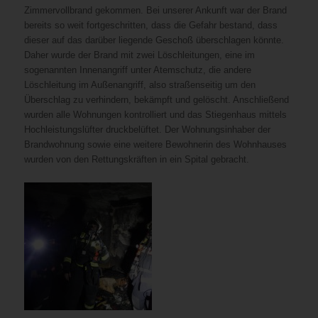
Zimmervollbrand gekommen. Bei unserer Ankunft war der Brand
bereits so weit fortgeschritten, dass die Gefahr bestand, dass
dieser auf das darüber liegende Geschoß überschlagen könnte.
Daher wurde der Brand mit zwei Löschleitungen, eine im
sogenannten Innenangriff unter Atemschutz, die andere
Löschleitung im Außenangriff, also straßenseitig um den
Überschlag zu verhindern, bekämpft und gelöscht. Anschließend
wurden alle Wohnungen kontrolliert und das Stiegenhaus mittels
Hochleistungslüfter druckbelüftet. Der Wohnungsinhaber der
Brandwohnung sowie eine weitere Bewohnerin des Wohnhauses
wurden von den Rettungskräften in ein Spital gebracht.
Gestern
Bei
dass
Daher
Atemschutz,
zu
Anschließend
Hochleistungslüfter
Der
wurden
Abend
unserer
dieser
wurde
die
verhindern,
wurden
druckbelüftet.
Wohnungsinhaber
von
ist
Ankunft
auf
der
andere
bekämpft
alle
der
den
es
war
das
Brand
Löschleitung
und
Wohnungen
Brandwohnung
Rettungskräften
im
der
darüber
mit
im
gelöscht.
kontrolliert
sowie
in
16.
Brand
liegende
zwei
Außenangriff,
und
eine
ein
Bezirk
bereits
Geschoß
Löschleitungen,
also
das
weitere
Spital
zu
so
überschlagen
eine
straßenseitig
Stiegenhaus
Bewohnerin
gebrachAm
einem
weit
könnte.
im
um
mittels
des
21.
Zimmervollbrand
fortgeschritten,