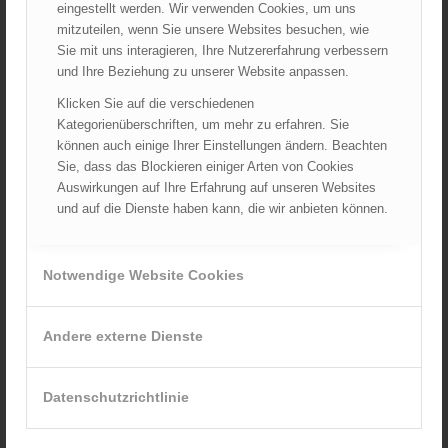
eingestellt werden. Wir verwenden Cookies, um uns
Juni 2026
mitzuteilen, wenn Sie unsere Websites besuchen, wie
Sie mit uns interagieren, Ihre Nutzererfahrung verbessern
Mai 2026
und Ihre Beziehung zu unserer Website anpassen.
April 2026
Klicken Sie auf die verschiedenen
März 2026
Kategorienüberschriften, um mehr zu erfahren. Sie
Februar 2026
können auch einige Ihrer Einstellungen ändern. Beachten
Januar 2026
Sie, dass das Blockieren einiger Arten von Cookies
Auswirkungen auf Ihre Erfahrung auf unseren Websites
Dezember 2025
und auf die Dienste haben kann, die wir anbieten können.
November 2025
Oktober 2025
September 2025
Notwendige Website Cookies
August 2025
Juli 2025
Andere externe Dienste
Juni 2025
Mai 2025
Datenschutzrichtlinie
April 2025
März 2025