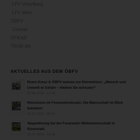
wurde
LFV Vorarlberg
der
LFV Wien
Brand
ÖBFV
mit
zwei
Corona
Löschleitungen,
ÖFKAD
eine
TRVB-AK
im
sogenannten
Innenangriff
unter
AKTUELLES AUS DEM ÖBFV
Atemschutz,
die
Rotes Kreuz & ÖBFV warnen vor Extremhitze: „Mensch und
andere
Umwelt in Gefahr – bleiben Sie achtsam!“
05.08.2026 - 12:38
Löschleitung
im
Hitzestress im Feuerwehreinsatz: Die Mannschaft im Blick
Außenangriff,
behalten!
also
30.07.2026 - 08:33
straßenseitig
Siegerehrung bei der Feuerwehr-Weltmeisterschaft in
um
Eisenstadt
den
26.07.2026 - 13:39
Überschlag