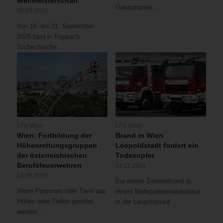
Weltmeisterschaft
Gastronomie:…
dass
30.09.2025
die
Von 16. bis 21. September
Gefahr
2025 fand in Rapsach,
bestand,
Tschechische…
dass
dieser
auf
das
darüber
liegende
Geschoß
überschlagen
LFV Wien
LFV Wien
Wien: Fortbildung der
Brand in Wien
könnte.
Höhenrettungsgruppen
Leopoldstadt fordert ein
Daher
der österreichischen
Todesopfer
wurde
Berufsfeuerwehren
04.11.2024
der
14.05.2025
Brand
Bei einem Zimmerbrand in
mit
Wenn Personen oder Tiere aus
einem Mehrparteienwohnhaus
zwei
Höhen oder Tiefen gerettet
in der Leopoldstadt…
Löschleitungen,
werden…
eine